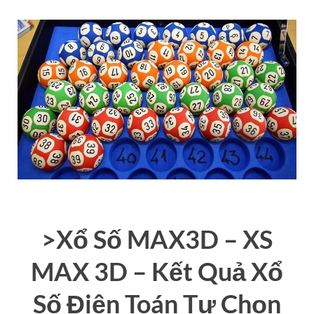
>Xổ Số MAX3D – XS
MAX 3D – Kết Quả Xổ
Số Điện Toán Tự Chọn