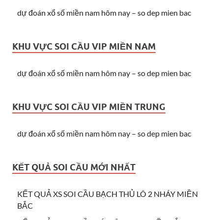
dự đoán xổ số miền nam hôm nay – so dep mien bac
KHU VỰC SOI CẦU VIP MIỀN NAM
dự đoán xổ số miền nam hôm nay – so dep mien bac
KHU VỰC SOI CẦU VIP MIỀN TRUNG
dự đoán xổ số miền nam hôm nay – so dep mien bac
KẾT QUẢ SOI CẦU MỚI NHẤT
KẾT QUẢ XS SOI CẦU BẠCH THỦ LÔ 2 NHÁY MIỀN
BẮC