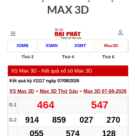
MAX 3D