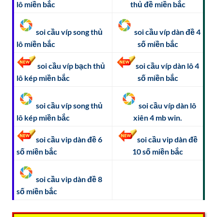
lô miền bắc
thủ đề miền bắc
soi cầu víp song thủ
soi cầu víp dàn đề 4
lô miền bắc
số miền bắc
soi cầu víp bạch thủ
soi cầu víp dàn lô 4
lô kép miền bắc
số miền bắc
soi cầu víp song thủ
soi cầu víp dàn lô
lô kép miền bắc
xiên 4 mb win.
soi cầu vip dàn đề 6
soi cầu vip dàn đề
số miền bắc
10 số miền bắc
soi cầu vip dàn đề 8
số miền bắc