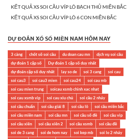
KẾT QUẢ XS SOI CẦU VÍP LÔ BẠCH THỦ MIỀN BẮC
KẾT QUẢ XS SOI CẦU VÍP LÔ 6 CON MIỀN BẮC
DỰ ĐOÁN XỔ SỐ MIỀN NAM HÔM NAY
3 càng
chốt số soi cầu
du doan cau mn
dịch vụ soi cầu
dự đoán 1 cặp số
Dự đoán 1 cặp số duy nhất
dự đoán cặp số duy nhất
lay so de
soi 3 cang
soi cau
soi cau3
soi cau3 mien
soi cau24
soi cau mb
soi cau mien trung
soicau xsmb chinh xac nhat
soi cau xsmb vip
soi cau xỉu chủ
soi cầu 2 nháy
soi cầu chuẩn
soi cầu giải 8
soi cầu lô
soi cầu miền bắc
soi cầu miền nam
soi cầu mn
soi cầu số đề
soi cầu vip
soi cầu xiên
soi cầu xiên 2
soi cầu xsmb
soi cầu đề
soi de 3 cang
soi de hom nay
soi kep mb
soi lo 2 nháy