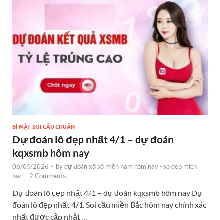
BÍ MẬT SOI CẦU CHUẨN
Dự đoán lô đẹp nhất 4/1 – dự đoán
kqxsmb hôm nay
06/05/2026
-
by
dự đoán xổ số miền nam hôm nay - so dep mien
bac
-
2 Comments.
Dự đoán lô đẹp nhất 4/1 – dự đoán kqxsmb hôm nay Dự
đoán lô đẹp nhất 4/1. Soi cầu miền Bắc hôm nay chính xác
nhất được cập nhật …