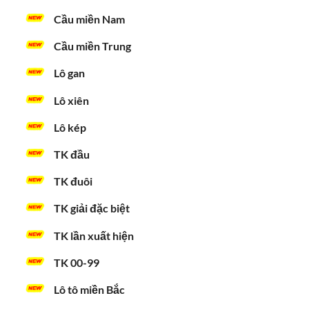
Cầu miền Nam
Cầu miền Trung
Lô gan
Lô xiên
Lô kép
TK đầu
TK đuôi
TK giải đặc biệt
TK lần xuất hiện
TK 00-99
Lô tô miền Bắc