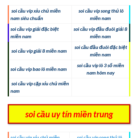
soi cầu víp xỉu chủ miền
soi cầu víp song thủ lô
nam siêu chuẩn
miền nam
soi cầu víp giải đặc biệt
soi cầu víp đầu đuôi giải 8
miền nam
miền nam
soi cầu đầu đuôi đặc biệt
soi cầu víp giải 8 miền nam
miền nam
soi cầu víp lô 3 số miền
soi cầu víp bao lô miền nam
nam hôm nay
soi cầu víp cặp xỉu chủ miền
nam
soi cầu uy tín miền trung
soi cầu víp xỉu chủ miền
soi cầu víp song thủ lô