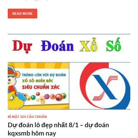
READ MORE
BÍ MẬT SOI CẦU CHUẨN
Dự đoán lô đẹp nhất 8/1 – dự đoán
kqxsmb hôm nay