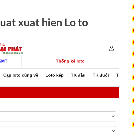
uat xuat hien Lo to