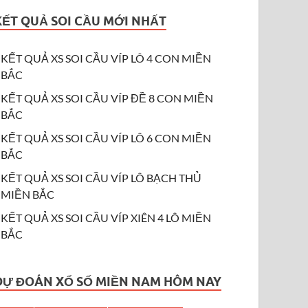
KẾT QUẢ SOI CẦU MỚI NHẤT
KẾT QUẢ XS SOI CẦU VÍP LÔ 4 CON MIỀN
BẮC
KẾT QUẢ XS SOI CẦU VÍP ĐỀ 8 CON MIỀN
BẮC
KẾT QUẢ XS SOI CẦU VÍP LÔ 6 CON MIỀN
BẮC
KẾT QUẢ XS SOI CẦU VÍP LÔ BẠCH THỦ
MIỀN BẮC
KẾT QUẢ XS SOI CẦU VÍP XIÊN 4 LÔ MIỀN
BẮC
DỰ ĐOÁN XỔ SỐ MIỀN NAM HÔM NAY