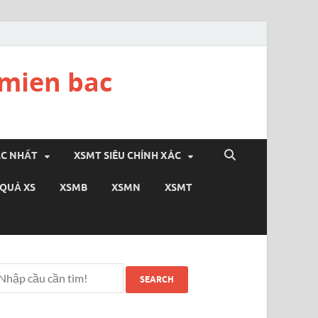
 mien bac
ÁC NHẤT
XSMT SIÊU CHÍNH XÁC
 QUẢ XS
XSMB
XSMN
XSMT
SEARCH