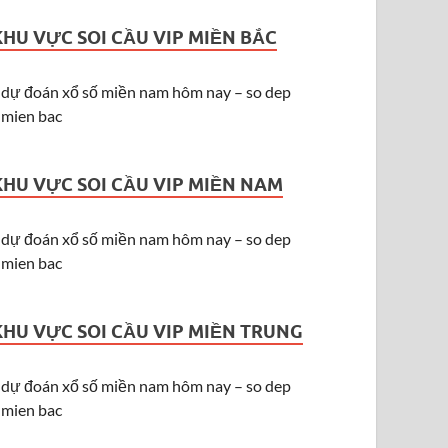
KHU VỰC SOI CẦU VIP MIỀN BẮC
dự đoán xổ số miền nam hôm nay – so dep
mien bac
KHU VỰC SOI CẦU VIP MIỀN NAM
dự đoán xổ số miền nam hôm nay – so dep
mien bac
KHU VỰC SOI CẦU VIP MIỀN TRUNG
dự đoán xổ số miền nam hôm nay – so dep
mien bac