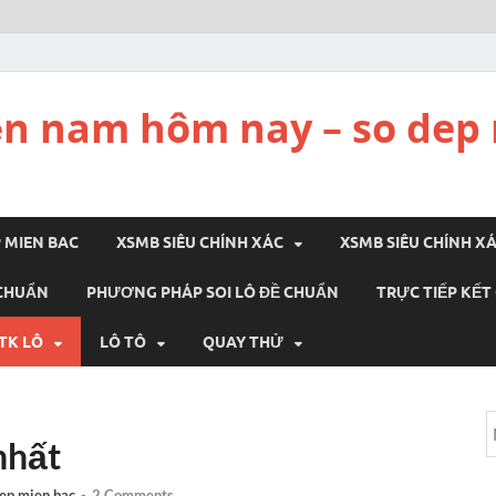
ền nam hôm nay – so dep
 MIEN BAC
XSMB SIÊU CHÍNH XÁC
XSMB SIÊU CHÍNH X
 CHUẨN
PHƯƠNG PHÁP SOI LÔ ĐỀ CHUẨN
TRỰC TIẾP KẾT
TK LÔ
LÔ TÔ
QUAY THỬ
nhất
ep mien bac
-
2 Comments.