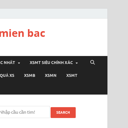
 mien bac
ÁC NHẤT
XSMT SIÊU CHÍNH XÁC
 QUẢ XS
XSMB
XSMN
XSMT
SEARCH