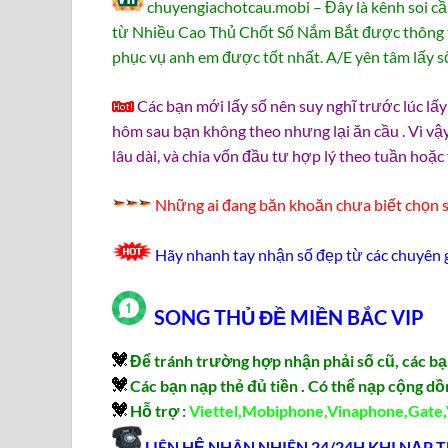
chuyengiachotcau.mobi – Đây là kênh soi cầ
từ Nhiều Cao Thủ Chốt Số Nắm Bắt được thông t
phục vụ anh em được tốt nhất. A/E yên tâm lấy s
Các bạn mới lấy số nên suy nghĩ trước lúc lấy
hôm sau bạn không theo nhưng lại ăn cầu . Vì vậ
lâu dài, và chia vốn đầu tư hợp lý theo tuần hoặc
Những ai đang băn khoăn chưa biết chọn 
Hãy nhanh tay nhận số đẹp từ các chuyên
SONG THỦ ĐỀ MIỀN BẮC VIP
Để tránh trường hợp nhận phải số cũ, các bạ
Các bạn nạp thẻ đủ tiền
.
Có thể nạp cộng dồ
Hỗ trợ :
Viettel,Mobiphone,Vinaphone,Gat
LIÊN HỆ NHÂN NHIÊN 24/24H KHI NẠP TH