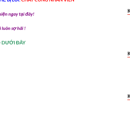
hiện ngay tại đây!
luôn sợ hãi !
Ô DƯỚI ĐÂY