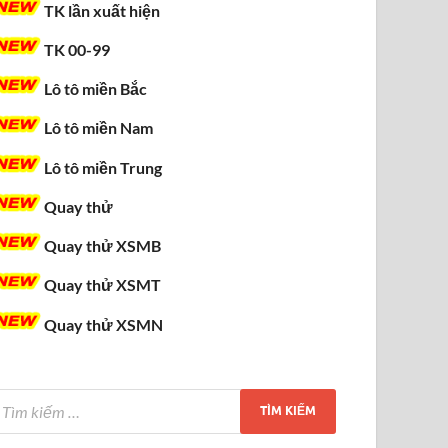
TK lần xuất hiện
TK 00-99
Lô tô miền Bắc
Lô tô miền Nam
Lô tô miền Trung
Quay thử
Quay thử XSMB
Quay thử XSMT
Quay thử XSMN