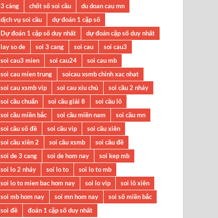
3 càng
chốt số soi cầu
du doan cau mn
dịch vụ soi cầu
dự đoán 1 cặp số
Dự đoán 1 cặp số duy nhất
dự đoán cặp số duy nhất
lay so de
soi 3 cang
soi cau
soi cau3
soi cau3 mien
soi cau24
soi cau mb
soi cau mien trung
soicau xsmb chinh xac nhat
soi cau xsmb vip
soi cau xỉu chủ
soi cầu 2 nháy
soi cầu chuẩn
soi cầu giải 8
soi cầu lô
soi cầu miền bắc
soi cầu miền nam
soi cầu mn
soi cầu số đề
soi cầu vip
soi cầu xiên
soi cầu xiên 2
soi cầu xsmb
soi cầu đề
soi de 3 cang
soi de hom nay
soi kep mb
soi lo 2 nháy
soi lo to
soi lo to mb
soi lo to mien bac hom nay
soi lo vip
soi lô xiên
soi mb hom nay
soi mn hom nay
soi số miền bắc
soi đề
đoán 1 cặp số duy nhất