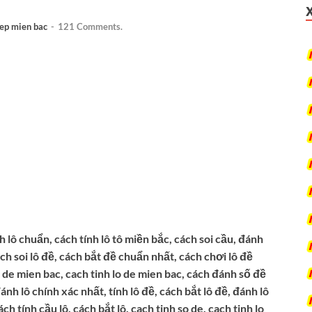
ep mien bac
-
121 Comments.
h lô chuẩn, cách tính lô tô miền bắc, cách soi cầu, đánh
ch soi lô đề, cách bắt đề chuẩn nhất, cách chơi lô đề
 de mien bac, cach tinh lo de mien bac, cách đánh số đề
ánh lô chính xác nhất, tính lô đề, cách bắt lô đề, đánh lô
ch tính cầu lô, cách bắt lô, cach tinh so de, cach tinh lo