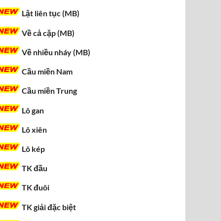
Lật liên tục (MB)
Về cả cặp (MB)
Về nhiều nháy (MB)
Cầu miền Nam
Cầu miền Trung
Lô gan
Lô xiên
Lô kép
TK đầu
TK đuôi
TK giải đặc biệt