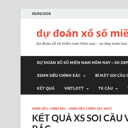
08/06/2026
dự đoán xổ số mi
dự đoán xổ số miền nam hôm nay – so dep mien bac
DỰ ĐOÁN XỔ SỐ MIỀN NAM HÔM NAY – SO DEP
XSMN SIÊU CHÍNH XÁC
BÍ MẬT SOI CẦU
KẾT QUẢ
VIETLOTT
TK CẦU
XSMB SIÊU CHÍNH XÁC
/
XSMB SIÊU CHÍNH XÁC NHẤT
KẾT QUẢ XS SOI CẦU 