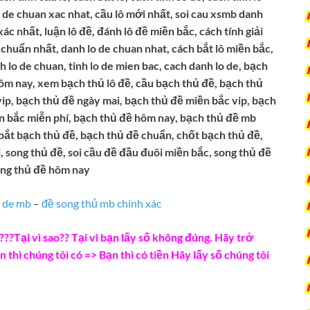
o de chuan xac nhat, cầu lô mới nhất, soi cau xsmb danh
ác nhất, luận lô đề, đánh lô đề miền bắc, cách tính giải
 chuẩn nhất, danh lo de chuan nhat, cách bắt lô miền bắc,
h lo de chuan, tinh lo de mien bac, cach danh lo de, bạch
hôm nay, xem bạch thủ lô đề, cầu bạch thủ đề, bạch thủ
ip, bạch thủ đề ngày mai, bạch thủ đề miền bắc vip, bạch
n bắc miễn phí, bạch thủ đề hôm nay, bạch thủ đề mb
 bắt bạch thủ đề, bạch thủ đề chuẩn, chốt bạch thủ đề,
, song thủ đề, soi cầu đề đầu đuôi miền bắc, song thủ đề
song thủ đề hôm nay
o de mb
–
đề song thủ mb chính xác
??Tại vì sao?? Tại vì bạn lấy số không đúng. Hãy trở
 thì chúng tôi có
=> Bạn thì có tiền Hãy lấy số chúng tôi