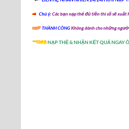
Chú ý:
Các bạn nạp thẻ đủ
tiền thì số sẽ xuất 
THÀNH CÔNG
Không dành cho những người 
NẠP THẺ & NHẬN KẾT QUẢ NGAY 