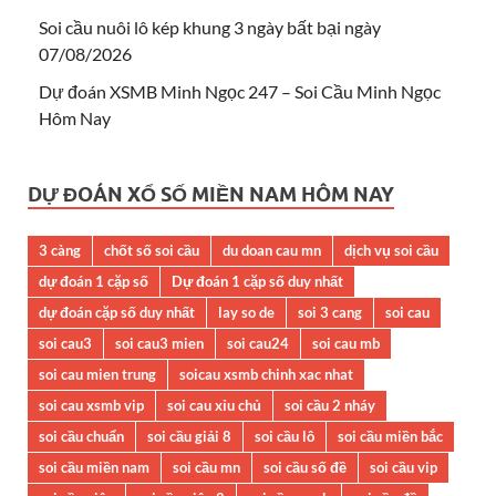
Soi cầu nuôi lô kép khung 3 ngày bất bại ngày
07/08/2026
Dự đoán XSMB Minh Ngọc 247 – Soi Cầu Minh Ngọc
Hôm Nay
DỰ ĐOÁN XỔ SỐ MIỀN NAM HÔM NAY
3 càng
chốt số soi cầu
du doan cau mn
dịch vụ soi cầu
dự đoán 1 cặp số
Dự đoán 1 cặp số duy nhất
dự đoán cặp số duy nhất
lay so de
soi 3 cang
soi cau
soi cau3
soi cau3 mien
soi cau24
soi cau mb
soi cau mien trung
soicau xsmb chinh xac nhat
soi cau xsmb vip
soi cau xỉu chủ
soi cầu 2 nháy
soi cầu chuẩn
soi cầu giải 8
soi cầu lô
soi cầu miền bắc
soi cầu miền nam
soi cầu mn
soi cầu số đề
soi cầu vip