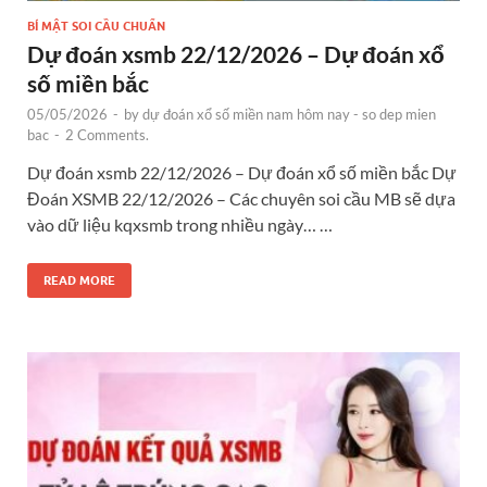
BÍ MẬT SOI CẦU CHUẨN
Dự đoán xsmb 22/12/2026 – Dự đoán xổ
số miền bắc
05/05/2026
-
by
dự đoán xổ số miền nam hôm nay - so dep mien
bac
-
2 Comments.
Dự đoán xsmb 22/12/2026 – Dự đoán xổ số miền bắc Dự
Đoán XSMB 22/12/2026 – Các chuyên soi cầu MB sẽ dựa
vào dữ liệu kqxsmb trong nhiều ngày… …
READ MORE