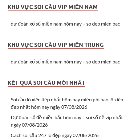
KHU VỰC SOI CẦU VIP MIỀN NAM
dự đoán xổ số miền nam hôm nay – so dep mien bac
KHU VỰC SOI CẦU VIP MIỀN TRUNG
dự đoán xổ số miền nam hôm nay – so dep mien bac
KẾT QUẢ SOI CẦU MỚI NHẤT
Soi cầu lô xiên đẹp nhất hôm nay miễn phí bao lô xiên
đẹp nhất hôm nay ngày 07/08/2026
Dự đoán số đề miền bắc hôm nay – soi số đề víp nhất
ngày 07/08/2026
Cách soi cầu 247 lô đẹp ngày 07/08/2026