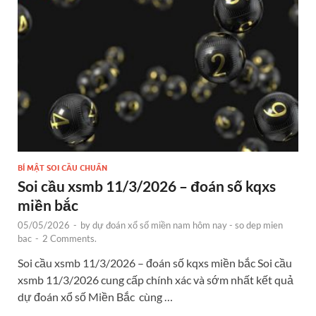
BÍ MẬT SOI CẦU CHUẨN
Soi cầu xsmb 11/3/2026 – đoán số kqxs
miền bắc
05/05/2026
-
by
dự đoán xổ số miền nam hôm nay - so dep mien
bac
-
2 Comments.
Soi cầu xsmb 11/3/2026 – đoán số kqxs miền bắc Soi cầu
xsmb 11/3/2026 cung cấp chính xác và sớm nhất kết quả
dự đoán xổ số Miền Bắc cùng …