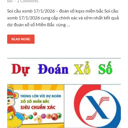
bac
-
2 Comments.
Soi cầu xsmb 17/1/2026 – đoán số kqxs miền bắc Soi cầu
xsmb 17/1/2026 cung cấp chính xác và sớm nhất kết quả
dự đoán xổ số Miền Bắc cùng …
READ MORE