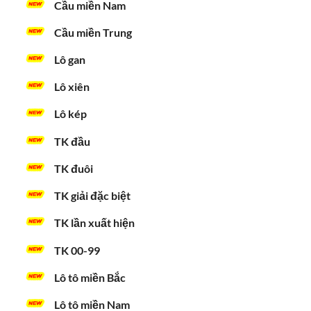
Cầu miền Nam
Cầu miền Trung
Lô gan
Lô xiên
Lô kép
TK đầu
TK đuôi
TK giải đặc biệt
TK lần xuất hiện
TK 00-99
Lô tô miền Bắc
Lô tô miền Nam