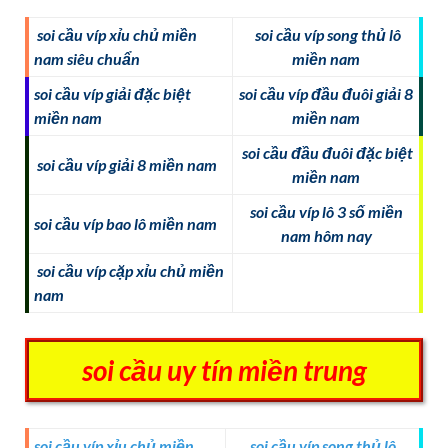
soi cầu víp xỉu chủ miền
soi cầu víp song thủ lô
nam siêu chuẩn
miền nam
soi cầu víp giải đặc biệt
soi cầu víp đầu đuôi giải 8
miền nam
miền nam
soi cầu đầu đuôi đặc biệt
soi cầu víp giải 8 miền nam
miền nam
soi cầu víp lô 3 số miền
soi cầu víp bao lô miền nam
nam hôm nay
soi cầu víp cặp xỉu chủ miền
nam
soi cầu uy tín miền trung
soi cầu víp xỉu chủ miền
soi cầu víp song thủ lô