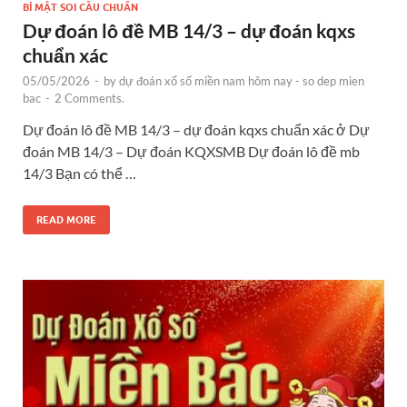
BÍ MẬT SOI CẦU CHUẨN
Dự đoán lô đề MB 14/3 – dự đoán kqxs
chuẩn xác
05/05/2026
-
by
dự đoán xổ số miền nam hôm nay - so dep mien
bac
-
2 Comments.
Dự đoán lô đề MB 14/3 – dự đoán kqxs chuẩn xác ở Dự
đoán MB 14/3 – Dự đoán KQXSMB Dự đoán lô đề mb
14/3 Bạn có thể …
READ MORE