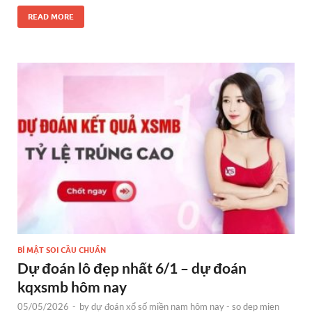
READ MORE
BÍ MẬT SOI CẦU CHUẨN
Dự đoán lô đẹp nhất 6/1 – dự đoán
kqxsmb hôm nay
05/05/2026
-
by
dự đoán xổ số miền nam hôm nay - so dep mien