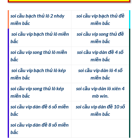
soi cầu bạch thủ lô 2 nháy
soi cầu víp bạch thủ đề
miền bắc
miền bắc
soi cầu víp bạch thủ lô miền
soi cầu víp song thủ đề
bắc
miền bắc
soi cầu víp song thủ lô miền
soi cầu víp dàn đề 4 số
bắc
miền bắc
soi cầu víp bạch thủ lô kép
soi cầu víp dàn lô 4 số
miền bắc
miền bắc
soi cầu víp song thủ lô kép
soi cầu víp dàn lô xiên 4
miền bắc
mb win.
soi cầu vip dàn đề 6 số miền
soi cầu vip dàn đề 10 số
bắc
miền bắc
soi cầu vip dàn đề 8 số miền
bắc