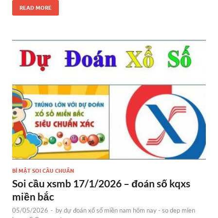
READ MORE
BÍ MẬT SOI CẦU CHUẨN
Soi cầu xsmb 17/1/2026 – đoán số kqxs
miền bắc
05/05/2026
-
by
dự đoán xổ số miền nam hôm nay - so dep mien