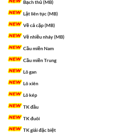
Bạch thủ (MB)
Lật liên tục (MB)
Về cả cặp (MB)
Về nhiều nháy (MB)
Cầu miền Nam
Cầu miền Trung
Lô gan
Lô xiên
Lô kép
TK đầu
TK đuôi
TK giải đặc biệt