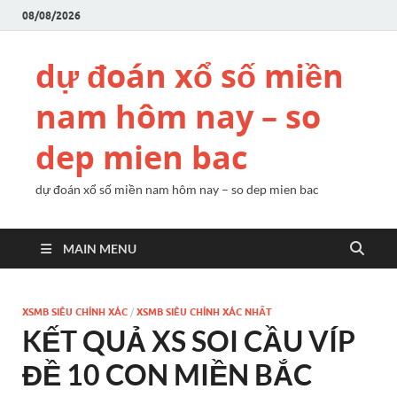
08/08/2026
dự đoán xổ số miền
nam hôm nay – so
dep mien bac
dự đoán xổ số miền nam hôm nay – so dep mien bac
MAIN MENU
XSMB SIÊU CHÍNH XÁC
/
XSMB SIÊU CHÍNH XÁC NHẤT
KẾT QUẢ XS SOI CẦU VÍP
ĐỀ 10 CON MIỀN BẮC