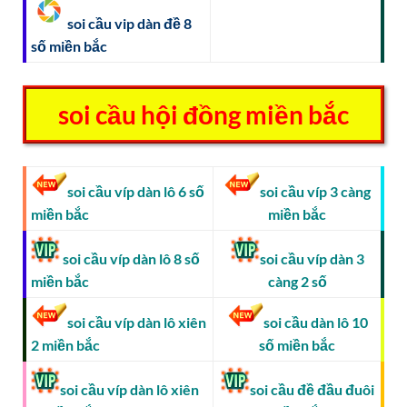
soi cầu vip dàn đề 8
số miền bắc
soi cầu hội đồng miền bắc
soi cầu víp dàn lô 6 số
soi cầu víp 3 càng
miền bắc
miền bắc
soi cầu víp dàn lô 8 số
soi cầu víp dàn 3
miền bắc
càng 2 số
soi cầu víp dàn lô xiên
soi cầu dàn lô 10
2 miền bắc
số miền bắc
soi cầu víp dàn lô xiên
soi cầu đề đầu đuôi