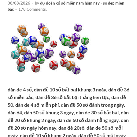
08/08/2026
-
by
dự đoán xổ số miền nam hôm nay - so dep mien
bac
-
178 Comments.
dàn de 4 số, dàn đề 10 số bất bại khung 3 ngày, dàn đề 36
số miền bắc, dàn đề 36 số bất bại thắng liên tục, dan đề
50, dàn de 4 số miễn phí, dàn đề 50 số đánh trong ngày,
dàn 64, dàn 50 số khung 3 ngày, dàn de 30 số bất bại, dàn
đề 20 số khung 2 ngày, dàn de 60 số đánh hằng ngày, dàn
đề 20 số ngày hôm nay, dan đê 20sô, dàn de 50 số mỗi
ngày, dàn đề 10 số khung 2 ngày, dàn đề 50 số mỗi ngày,