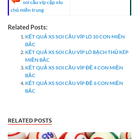
soi cầu víp cặp xỉu
chủ miền trung
Related Posts:
KẾT QUẢ XS SOI CẦU VÍP LÔ 10 CON MIỀN
BẮC
KẾT QUẢ XS SOI CẦU VÍP LÔ BẠCH THỦ KÉP
MIỀN BẮC
KẾT QUẢ XS SOI CẦU VÍP ĐỀ 4 CON MIỀN
BẮC
KẾT QUẢ XS SOI CẦU VÍP ĐỀ 6 CON MIỀN
BẮC
RELATED POSTS