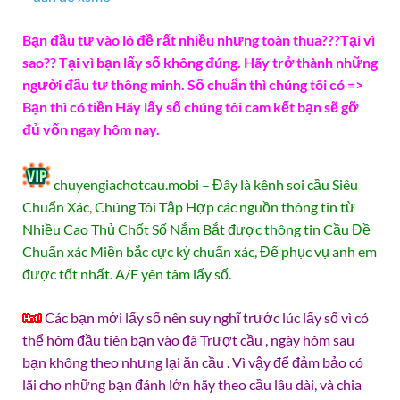
Bạn đầu tư vào lô đề rất nhiều nhưng toàn thua???Tại vì
sao?? Tại vì bạn lấy số không đúng. Hãy trở thành những
người đầu tư thông minh. Số chuẩn thì chúng tôi có
=>
Bạn thì có tiền Hãy lấy số chúng tôi cam kết bạn sẽ gỡ
đủ vốn ngay hôm nay.
chuyengiachotcau.mobi – Đây là kênh soi cầu Siêu
Chuẩn Xác, Chúng Tôi Tập Hợp các nguồn thông tin từ
Nhiều Cao Thủ Chốt Số Nắm Bắt được thông tin Cầu Đề
Chuẩn xác Miền bắc cực kỳ chuẩn xác, Để phục vụ anh em
được tốt nhất. A/E yên tâm lấy số.
Các bạn mới lấy số nên suy nghĩ trước lúc lấy số vì có
thể hôm đầu tiên bạn vào đã Trượt cầu , ngày hôm sau
bạn không theo nhưng lại ăn cầu . Vì vậy để đảm bảo có
lãi cho những bạn đánh lớn hãy theo cầu lâu dài, và chia