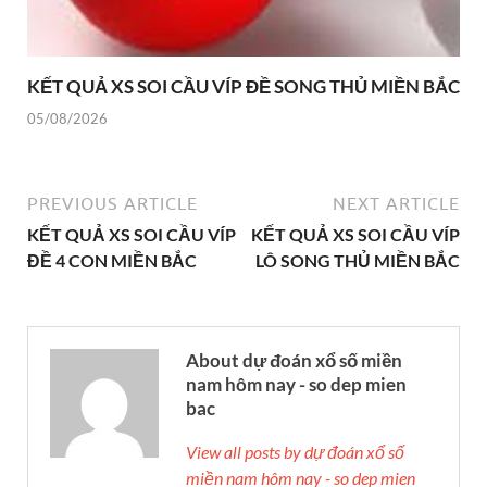
KẾT QUẢ XS SOI CẦU VÍP ĐỀ SONG THỦ MIỀN BẮC
05/08/2026
PREVIOUS ARTICLE
NEXT ARTICLE
KẾT QUẢ XS SOI CẦU VÍP
KẾT QUẢ XS SOI CẦU VÍP
ĐỀ 4 CON MIỀN BẮC
LÔ SONG THỦ MIỀN BẮC
About dự đoán xổ số miền
nam hôm nay - so dep mien
bac
View all posts by dự đoán xổ số
miền nam hôm nay - so dep mien