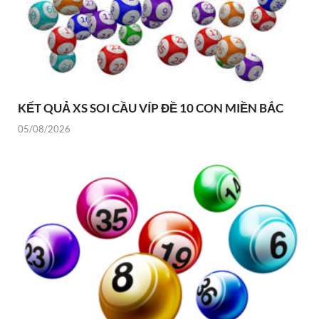
KẾT QUẢ XS SOI CẦU VÍP ĐỀ 10 CON MIỀN BẮC
05/08/2026