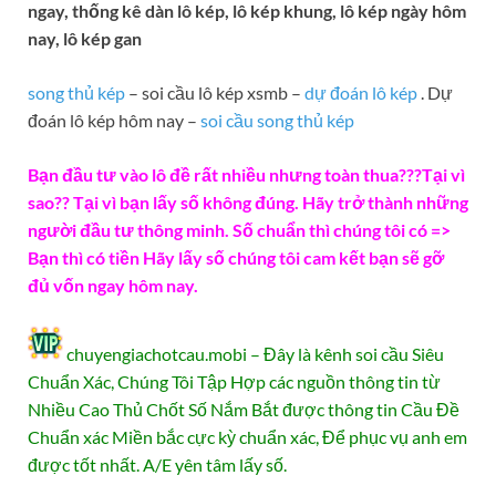
ngay, thống kê dàn lô kép, lô kép khung, lô kép ngày hôm
nay, lô kép gan
song thủ kép
– soi cầu lô kép xsmb –
dự đoán lô kép
. Dự
đoán lô kép hôm nay –
soi cầu song thủ kép
Bạn đầu tư vào lô đề rất nhiều nhưng toàn thua???Tại vì
sao?? Tại vì bạn lấy số không đúng. Hãy trở thành những
người đầu tư thông minh. Số chuẩn thì chúng tôi có
=>
Bạn thì có tiền Hãy lấy số chúng tôi cam kết bạn sẽ gỡ
đủ vốn ngay hôm nay.
chuyengiachotcau.mobi – Đây là kênh soi cầu Siêu
Chuẩn Xác, Chúng Tôi Tập Hợp các nguồn thông tin từ
Nhiều Cao Thủ Chốt Số Nắm Bắt được thông tin Cầu Đề
Chuẩn xác Miền bắc cực kỳ chuẩn xác, Để phục vụ anh em
được tốt nhất. A/E yên tâm lấy số.