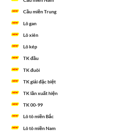
Cầu miền Trung
Lô gan
Lô xiên
Lô kép
TK đầu
TK đuôi
TK giải đặc biệt
TK lần xuất hiện
TK 00-99
Lô tô miền Bắc
Lô tô miền Nam