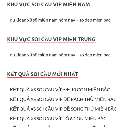
KHU VỰC SOI CẦU VIP MIỀN NAM
dự đoán xổ số miền nam hôm nay – so dep mien bac
KHU VỰC SOI CẦU VIP MIỀN TRUNG
dự đoán xổ số miền nam hôm nay – so dep mien bac
KẾT QUẢ SOI CẦU MỚI NHẤT
KẾT QUẢ XS SOI CẦU VÍP ĐỀ 10 CON MIỀN BẮC
KẾT QUẢ XS SOI CẦU VÍP ĐỀ BẠCH THỦ MIỀN BẮC
KẾT QUẢ XS SOI CẦU VÍP ĐỀ SONG THỦ MIỀN BẮC
KẾT QUẢ XS SOI CẦU VÍP LÔ 6 CON MIỀN BẮC