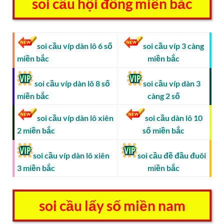
soi cầu hội đồng miền bắc
soi cầu víp dàn lô 6 số
soi cầu víp 3 càng
miền bắc
miền bắc
soi cầu víp dàn lô 8 số
soi cầu víp dàn 3
miền bắc
càng 2 số
soi cầu víp dàn lô xiên
soi cầu dàn lô 10
2 miền bắc
số miền bắc
soi cầu víp dàn lô xiên
soi cầu đề đầu đuôi
3 miền bắc
miền bắc
soi cầu lấy số miền nam