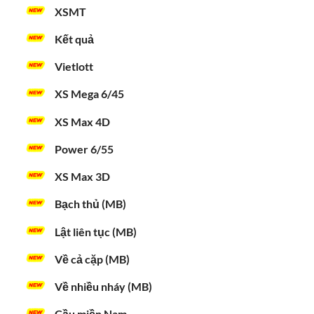
XSMT
Kết quả
Vietlott
XS Mega 6/45
XS Max 4D
Power 6/55
XS Max 3D
Bạch thủ (MB)
Lật liên tục (MB)
Về cả cặp (MB)
Về nhiều nháy (MB)
Cầu miền Nam