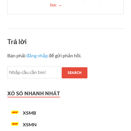
bac →
Trả lời
Bạn phải
đăng nhập
để gửi phản hồi.
SEARCH
XỔ SỐ NHANH NHẤT
XSMB
XSMN