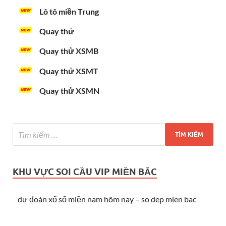
Lô tô miền Trung
Quay thử
Quay thử XSMB
Quay thử XSMT
Quay thử XSMN
KHU VỰC SOI CẦU VIP MIỀN BẮC
dự đoán xổ số miền nam hôm nay – so dep mien bac