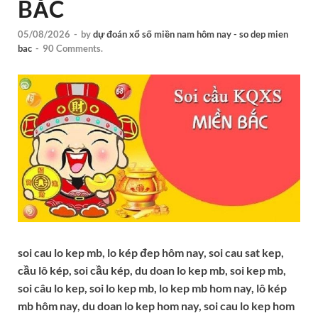
BẮC
05/08/2026
-
by
dự đoán xổ số miền nam hôm nay - so dep mien
bac
-
90 Comments.
soi cau lo kep mb, lo kép đep hôm nay, soi cau sat kep,
cầu lô kép, soi cầu kép, du doan lo kep mb, soi kep mb,
soi câu lo kep, soi lo kep mb, lo kep mb hom nay, lô kép
mb hôm nay, du doan lo kep hom nay, soi cau lo kep hom