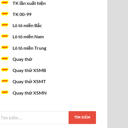
TK lần xuất hiện
TK 00-99
Lô tô miền Bắc
Lô tô miền Nam
Lô tô miền Trung
Quay thử
Quay thử XSMB
Quay thử XSMT
Quay thử XSMN