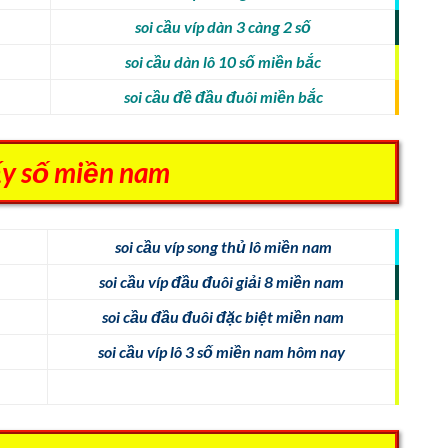
soi cầu víp dàn 3 càng 2 số
soi cầu dàn lô 10 số miền bắc
soi cầu đề đầu đuôi miền bắc
lấy số miền nam
soi cầu víp song thủ lô miền nam
soi cầu víp đầu đuôi giải 8 miền nam
soi cầu đầu đuôi đặc biệt miền nam
soi cầu víp lô 3 số miền nam hôm nay