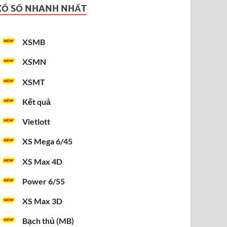
XỔ SỐ NHANH NHẤT
XSMB
XSMN
XSMT
Kết quả
Vietlott
XS Mega 6/45
XS Max 4D
Power 6/55
XS Max 3D
Bạch thủ (MB)