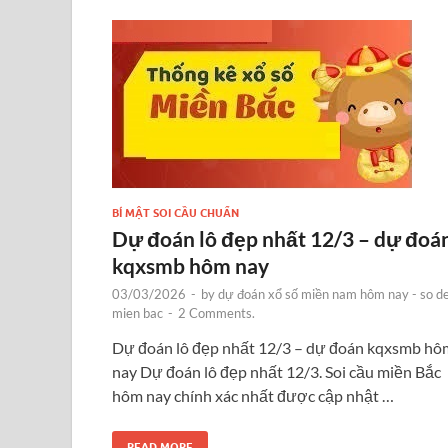
BÍ MẬT SOI CẦU CHUẨN
Dự đoán lô đẹp nhất 12/3 – dự đoá
kqxsmb hôm nay
03/03/2026
-
by
dự đoán xổ số miền nam hôm nay - so d
mien bac
-
2 Comments.
Dự đoán lô đẹp nhất 12/3 – dự đoán kqxsmb hô
nay Dự đoán lô đẹp nhất 12/3. Soi cầu miền Bắc
hôm nay chính xác nhất được cập nhật …
READ MORE