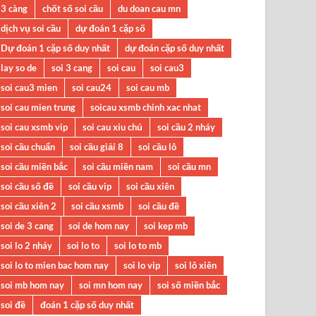
3 càng
chốt số soi cầu
du doan cau mn
dịch vụ soi cầu
dự đoán 1 cặp số
Dự đoán 1 cặp số duy nhất
dự đoán cặp số duy nhất
lay so de
soi 3 cang
soi cau
soi cau3
soi cau3 mien
soi cau24
soi cau mb
soi cau mien trung
soicau xsmb chinh xac nhat
soi cau xsmb vip
soi cau xỉu chủ
soi cầu 2 nháy
soi cầu chuẩn
soi cầu giải 8
soi cầu lô
soi cầu miền bắc
soi cầu miền nam
soi cầu mn
soi cầu số đề
soi cầu vip
soi cầu xiên
soi cầu xiên 2
soi cầu xsmb
soi cầu đề
soi de 3 cang
soi de hom nay
soi kep mb
soi lo 2 nháy
soi lo to
soi lo to mb
soi lo to mien bac hom nay
soi lo vip
soi lô xiên
soi mb hom nay
soi mn hom nay
soi số miền bắc
soi đề
đoán 1 cặp số duy nhất