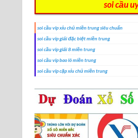
soi cầu u
soi cầu víp xỉu chủ miền trung siêu chuẩn
soi cầu víp giải đặc biệt miền trung
soi cầu víp giải 8 miền trung
soi cầu víp bao lô miền trung
soi cầu víp cặp xỉu chủ miền trung