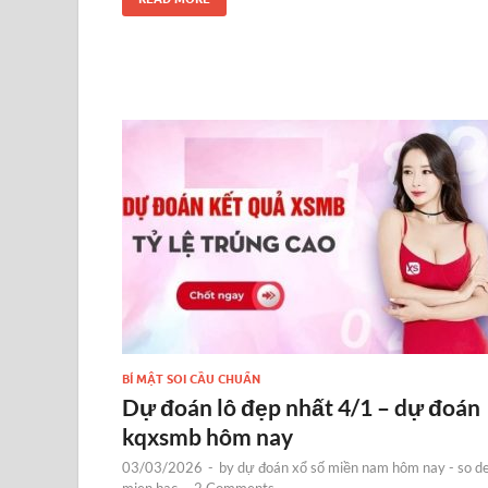
BÍ MẬT SOI CẦU CHUẨN
Dự đoán lô đẹp nhất 4/1 – dự đoán
kqxsmb hôm nay
03/03/2026
-
by
dự đoán xổ số miền nam hôm nay - so d