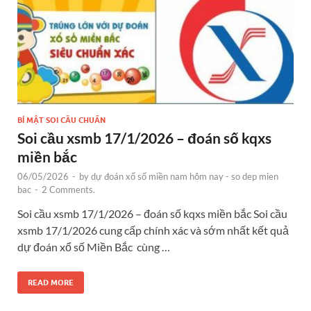
BÍ MẬT SOI CẦU CHUẨN
Soi cầu xsmb 17/1/2026 – đoán số kqxs
miền bắc
06/05/2026
-
by
dự đoán xổ số miền nam hôm nay - so dep mien
bac
-
2 Comments.
Soi cầu xsmb 17/1/2026 – đoán số kqxs miền bắc Soi cầu
xsmb 17/1/2026 cung cấp chính xác và sớm nhất kết quả
dự đoán xổ số Miền Bắc cùng …
READ MORE