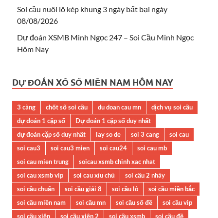
Soi cầu nuôi lô kép khung 3 ngày bất bại ngày
08/08/2026
Dự đoán XSMB Minh Ngọc 247 – Soi Cầu Minh Ngọc
Hôm Nay
DỰ ĐOÁN XỔ SỐ MIỀN NAM HÔM NAY
3 càng
chốt số soi cầu
du doan cau mn
dịch vụ soi cầu
dự đoán 1 cặp số
Dự đoán 1 cặp số duy nhất
dự đoán cặp số duy nhất
lay so de
soi 3 cang
soi cau
soi cau3
soi cau3 mien
soi cau24
soi cau mb
soi cau mien trung
soicau xsmb chinh xac nhat
soi cau xsmb vip
soi cau xỉu chủ
soi cầu 2 nháy
soi cầu chuẩn
soi cầu giải 8
soi cầu lô
soi cầu miền bắc
soi cầu miền nam
soi cầu mn
soi cầu số đề
soi cầu vip
soi cầu xiên
soi cầu xiên 2
soi cầu xsmb
soi cầu đề