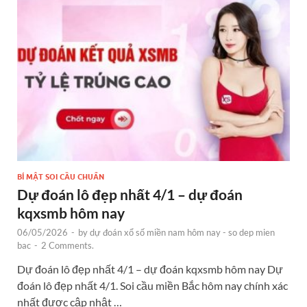
BÍ MẬT SOI CẦU CHUẨN
Dự đoán lô đẹp nhất 4/1 – dự đoán
kqxsmb hôm nay
06/05/2026
-
by
dự đoán xổ số miền nam hôm nay - so dep mien
bac
-
2 Comments.
Dự đoán lô đẹp nhất 4/1 – dự đoán kqxsmb hôm nay Dự
đoán lô đẹp nhất 4/1. Soi cầu miền Bắc hôm nay chính xác
nhất được cập nhật …