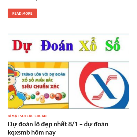
READ MORE
BÍ MẬT SOI CẦU CHUẨN
Dự đoán lô đẹp nhất 8/1 – dự đoán
kqxsmb hôm nay