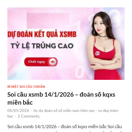
BÍ MẬT SOI CẦU CHUẨN
Soi cầu xsmb 14/1/2026 – đoán số kqxs
miền bắc
06/05/2026
-
by
dự đoán xổ số miền nam hôm nay - so dep mien
bac
-
2 Comments.
Soi cầu xsmb 14/1/2026 – đoán số kqxs miền bắc Soi cầu