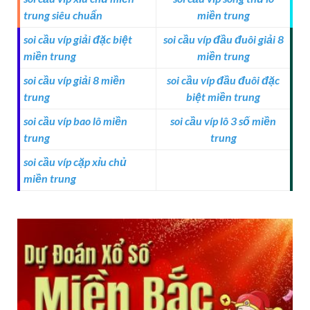
trung siêu chuẩn
miền trung
soi cầu víp giải đặc biệt
soi cầu víp đầu đuôi giải 8
miền trung
miền trung
soi cầu víp giải 8 miền
soi cầu víp đầu đuôi đặc
trung
biệt miền trung
soi cầu víp bao lô miền
soi cầu víp lô 3 số miền
trung
trung
soi cầu víp cặp xỉu chủ
miền trung