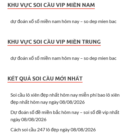
KHU VỰC SOI CẦU VIP MIỀN NAM
dự đoán xổ số miền nam hôm nay – so dep mien bac
KHU VỰC SOI CẦU VIP MIỀN TRUNG
dự đoán xổ số miền nam hôm nay – so dep mien bac
KẾT QUẢ SOI CẦU MỚI NHẤT
Soi cầu lô xiên đẹp nhất hôm nay miễn phí bao lô xiên
đẹp nhất hôm nay ngày 08/08/2026
Dự đoán số đề miền bắc hôm nay – soi số đề víp nhất
ngày 08/08/2026
Cách soi cầu 247 lô đẹp ngày 08/08/2026