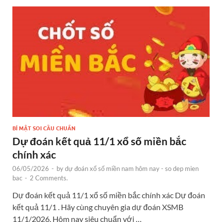
BÍ MẬT SOI CẦU CHUẨN
Dự đoán kết quả 11/1 xổ số miền bắc
chính xác
06/05/2026
-
by
dự đoán xổ số miền nam hôm nay - so dep mien
bac
-
2 Comments.
Dự đoán kết quả 11/1 xổ số miền bắc chính xác Dự đoán
kết quả 11/1 . Hãy cùng chuyên gia dự đoán XSMB
11/1/2026. Hôm nay siêu chuẩn với …