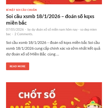
BÍ MẬT SOI CẦU CHUẨN
Soi cầu xsmb 18/1/2026 – đoán số kqxs
miền bắc
07/05/2026
-
by
dự đoán xổ số miền nam hôm nay - so dep mien
bac
-
2 Comments.
Soi cầu xsmb 18/1/2026 – đoán số kqxs miền bắc Soi cầu
xsmb 18/1/2026 cung cấp chính xác và sớm nhất kết quả
dự đoán xổ số Miền Bắc cùng …
READ MORE