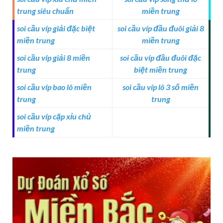
trung siêu chuẩn
miền trung
soi cầu víp giải đặc biệt
soi cầu víp đầu đuôi giải 8
miền trung
miền trung
soi cầu víp giải 8 miền
soi cầu víp đầu đuôi đặc
trung
biệt miền trung
soi cầu víp bao lô miền
soi cầu víp lô 3 số miền
trung
trung
soi cầu víp cặp xỉu chủ
miền trung