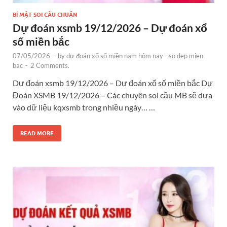
BÍ MẬT SOI CẦU CHUẨN
Dự đoán xsmb 19/12/2026 – Dự đoán xổ
số miền bắc
07/05/2026
-
by
dự đoán xổ số miền nam hôm nay - so dep mien
bac
-
2 Comments.
Dự đoán xsmb 19/12/2026 – Dự đoán xổ số miền bắc Dự
Đoán XSMB 19/12/2026 – Các chuyên soi cầu MB sẽ dựa
vào dữ liệu kqxsmb trong nhiều ngày… …
READ MORE