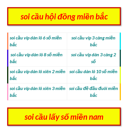
soi cầu hội đồng miền bắc
soi cầu víp dàn lô 6 số miền
soi cầu víp 3 càng miền
bắc
bắc
soi cầu víp dàn lô 8 số miền
soi cầu víp dàn 3 càng 2
bắc
số
soi cầu víp dàn lô xiên 2 miền
soi cầu dàn lô 10 số miền
bắc
bắc
soi cầu víp dàn lô xiên 3 miền
soi cầu đề đầu đuôi miền
bắc
bắc
soi cầu lấy số miền nam