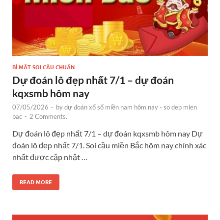
BÍ MẬT SOI CẦU CHUẨN
Dự đoán lô đẹp nhất 7/1 – dự đoán
kqxsmb hôm nay
07/05/2026
-
by
dự đoán xổ số miền nam hôm nay - so dep mien
bac
-
2 Comments.
Dự đoán lô đẹp nhất 7/1 – dự đoán kqxsmb hôm nay Dự
đoán lô đẹp nhất 7/1. Soi cầu miền Bắc hôm nay chính xác
nhất được cập nhật …
READ MORE