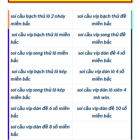
soi cầu bạch thủ lô 2 nháy
soi cầu víp bạch thủ đề
miền bắc
miền bắc
soi cầu víp bạch thủ lô miền
soi cầu víp song thủ đề
bắc
miền bắc
soi cầu víp song thủ lô miền
soi cầu víp dàn đề 4 số
bắc
miền bắc
soi cầu víp bạch thủ lô kép
soi cầu víp dàn lô 4 số
miền bắc
miền bắc
soi cầu víp song thủ lô kép
soi cầu víp dàn lô xiên 4
miền bắc
mb win.
soi cầu vip dàn đề 6 số miền
soi cầu vip dàn đề 10 số
bắc
miền bắc
soi cầu vip dàn đề 8 số miền
bắc