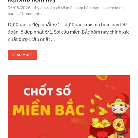
07/05/2026
-
by
dự đoán xổ số miền nam hôm nay - so dep mien
bac
-
2 Comments.
Dự đoán lô đẹp nhất 6/1 – dự đoán kqxsmb hôm nay Dự
đoán lô đẹp nhất 6/1. Soi cầu miền Bắc hôm nay chính xác
nhất được cập nhật …
READ MORE