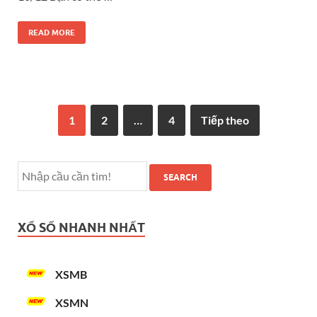
READ MORE
1
2
…
4
Tiếp theo
SEARCH
XỔ SỐ NHANH NHẤT
XSMB
XSMN