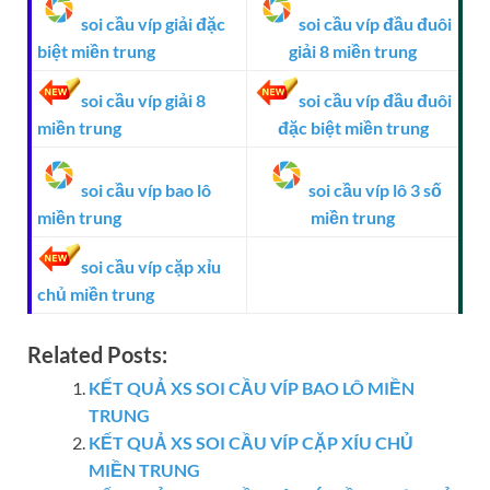
soi cầu víp giải đặc
soi cầu víp đầu đuôi
biệt miền trung
giải 8 miền trung
soi cầu víp giải 8
soi cầu víp đầu đuôi
miền trung
đặc biệt miền trung
soi cầu víp bao lô
soi cầu víp lô 3 số
miền trung
miền trung
soi cầu víp cặp xỉu
chủ miền trung
Related Posts:
KẾT QUẢ XS SOI CẦU VÍP BAO LÔ MIỀN
TRUNG
KẾT QUẢ XS SOI CẦU VÍP CẶP XÍU CHỦ
MIỀN TRUNG