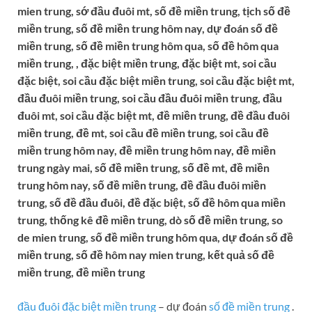
mien trung, sớ đầu đuôi mt, số đề miền trung, tịch số đề
miền trung, số đề miền trung hôm nay, dự đoán số đề
miền trung, số đề miền trung hôm qua, số đề hôm qua
miền trung, , đặc biệt miền trung, đặc biệt mt, soi cầu
đặc biệt, soi cầu đặc biệt miền trung, soi cầu đặc biệt mt,
đầu đuôi miền trung, soi cầu đầu đuôi miền trung, đầu
đuôi mt, soi cầu đặc biệt mt, đề miền trung, đề đầu đuôi
miền trung, đề mt, soi cầu đề miền trung, soi cầu đề
miền trung hôm nay, đề miền trung hôm nay, đề miền
trung ngày mai, số đề miền trung, số đề mt, đề miền
trung hôm nay, số đề miền trung, đề đầu đuôi miền
trung, số đề đầu đuôi, đề đặc biệt, số đề hôm qua miền
trung, thống kê đề miền trung, dò số đề miền trung, so
de mien trung, số đề miền trung hôm qua, dự đoán số đề
miền trung, số đề hôm nay mien trung, kết quả số đề
miền trung, đề miền trung
đầu đuôi đặc biệt miền trung
– dự đoán
số đề miền trung
.