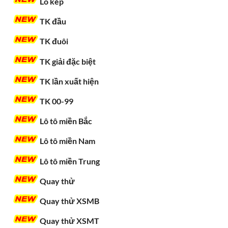
Lô kép
TK đầu
TK đuôi
TK giải đặc biệt
TK lần xuất hiện
TK 00-99
Lô tô miền Bắc
Lô tô miền Nam
Lô tô miền Trung
Quay thử
Quay thử XSMB
Quay thử XSMT