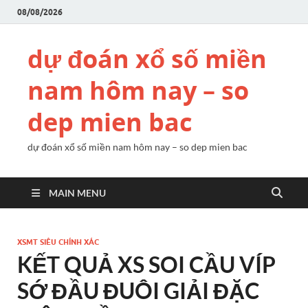
08/08/2026
dự đoán xổ số miền
nam hôm nay – so
dep mien bac
dự đoán xổ số miền nam hôm nay – so dep mien bac
MAIN MENU
XSMT SIÊU CHÍNH XÁC
KẾT QUẢ XS SOI CẦU VÍP
SỚ ĐẦU ĐUÔI GIẢI ĐẶC