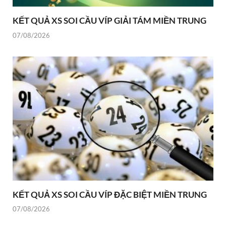
KẾT QUẢ XS SOI CẦU VÍP GIẢI TÁM MIỀN TRUNG
07/08/2026
KẾT QUẢ XS SOI CẦU VÍP ĐẶC BIỆT MIỀN TRUNG
07/08/2026