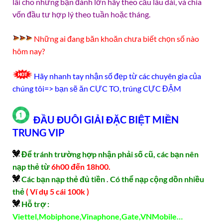
lãi cho những bạn đánh lớn hãy theo cầu lâu dài, và chia
vốn đầu tư hợp lý theo tuần hoặc tháng.
Những ai đang băn khoăn chưa biết chọn số nào
hôm nay?
Hãy nhanh tay nhận số đẹp từ các chuyên gia của
chúng tôi=> bạn sẽ ăn CỰC TO, trúng CỰC ĐẬM
ĐẦU ĐUÔI GIẢI ĐẶC BIỆT MIỀN
TRUNG VIP
Để tránh trường hợp nhận phải số cũ, các bạn nên
nạp thẻ từ
6h00 đến 18h00.
Các bạn nạp thẻ đủ tiền
.
Có thể nạp cộng dồn nhiều
thẻ
( Ví dụ 5 cái 100k )
Hỗ trợ :
Viettel,Mobiphone,Vinaphone,Gate,VNMobile…