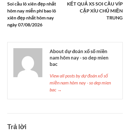
Soi cầu lô xiên đẹp nhất
KẾT QUẢ XS SOI CẦU VÍP
hôm nay miễn phí bao lô
CẶP XÍU CHỦ MIỀN
xiên đẹp nhất hôm nay
TRUNG
ngày 07/08/2026
About dự đoán xổ số miền
nam hôm nay - so dep mien
bac
View all posts by dự đoán xổ số
miền nam hôm nay - so dep mien
bac →
Trả lời