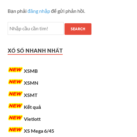
Bạn phải
đăng nhập
để gửi phản hồi.
SEARCH
XỔ SỐ NHANH NHẤT
XSMB
XSMN
XSMT
Kết quả
Vietlott
XS Mega 6/45