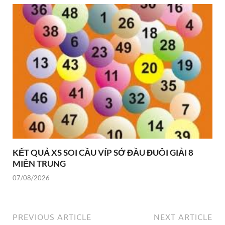
KẾT QUẢ XS SOI CẦU VÍP SỚ ĐẦU ĐUÔI GIẢI 8
MIỀN TRUNG
07/08/2026
PREVIOUS ARTICLE
NEXT ARTICLE