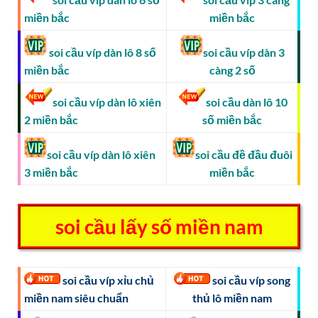
miền bắc
miền bắc
soi cầu víp dàn lô 8 số
soi cầu víp dàn 3
miền bắc
càng 2 số
soi cầu víp dàn lô xiên
soi cầu dàn lô 10
2 miền bắc
số miền bắc
soi cầu víp dàn lô xiên
soi cầu đề đầu đuôi
3 miền bắc
miền bắc
soi cầu lấy số miền nam
soi cầu víp xỉu chủ
soi cầu víp song
miền nam siêu chuẩn
thủ lô miền nam