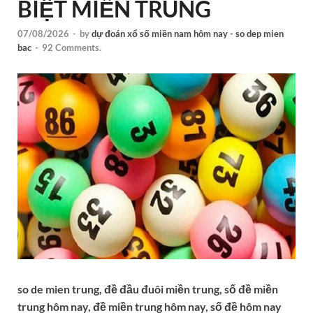
BIỆT MIỀN TRUNG
07/08/2026
-
by
dự đoán xổ số miền nam hôm nay - so dep mien
bac
-
92 Comments.
so de mien trung, đề đầu đuôi miền trung, số đề miền
trung hôm nay, đề miền trung hôm nay, số đề hôm nay