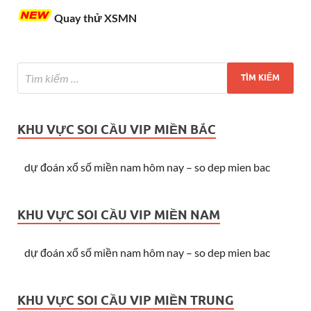
Quay thử XSMN
KHU VỰC SOI CẦU VIP MIỀN BẮC
dự đoán xổ số miền nam hôm nay – so dep mien bac
KHU VỰC SOI CẦU VIP MIỀN NAM
dự đoán xổ số miền nam hôm nay – so dep mien bac
KHU VỰC SOI CẦU VIP MIỀN TRUNG