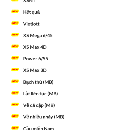
XSMT
Kết quả
Vietlott
XS Mega 6/45
XS Max 4D
Power 6/55
XS Max 3D
Bạch thủ (MB)
Lật liên tục (MB)
Về cả cặp (MB)
Về nhiều nháy (MB)
Cầu miền Nam