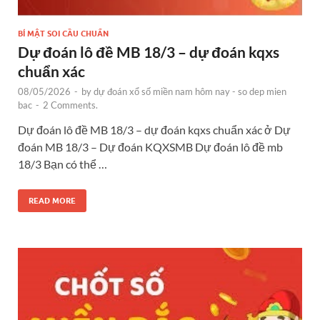
BÍ MẬT SOI CẦU CHUẨN
Dự đoán lô đề MB 18/3 – dự đoán kqxs
chuẩn xác
08/05/2026
-
by
dự đoán xổ số miền nam hôm nay - so dep mien
bac
-
2 Comments.
Dự đoán lô đề MB 18/3 – dự đoán kqxs chuẩn xác ở Dự
đoán MB 18/3 – Dự đoán KQXSMB Dự đoán lô đề mb
18/3 Bạn có thể …
READ MORE