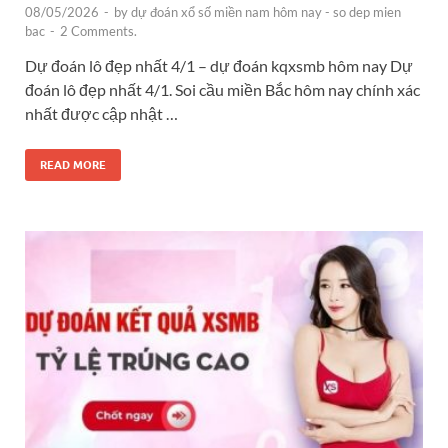
08/05/2026
-
by
dự đoán xổ số miền nam hôm nay - so dep mien
bac
-
2 Comments.
Dự đoán lô đẹp nhất 4/1 – dự đoán kqxsmb hôm nay Dự
đoán lô đẹp nhất 4/1. Soi cầu miền Bắc hôm nay chính xác
nhất được cập nhật …
READ MORE