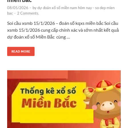
08/05/2026
-
by
dự đoán xổ số miền nam hôm nay - so dep mien
bac
-
2 Comments.
Soi cầu xsmb 15/1/2026 – đoán số kqxs miền bắc Soi cầu
xsmb 15/1/2026 cung cấp chính xác và sớm nhất kết quả
dự đoán xổ số Miền Bắc cùng …
READ MORE