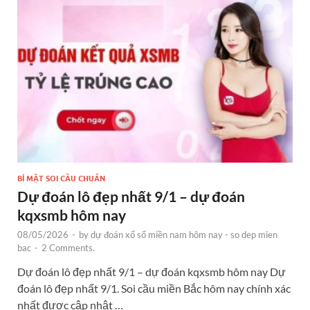
BÍ MẬT SOI CẦU CHUẨN
Dự đoán lô đẹp nhất 9/1 – dự đoán
kqxsmb hôm nay
08/05/2026
-
by
dự đoán xổ số miền nam hôm nay - so dep mien
bac
-
2 Comments.
Dự đoán lô đẹp nhất 9/1 – dự đoán kqxsmb hôm nay Dự
đoán lô đẹp nhất 9/1. Soi cầu miền Bắc hôm nay chính xác
nhất được cập nhật …