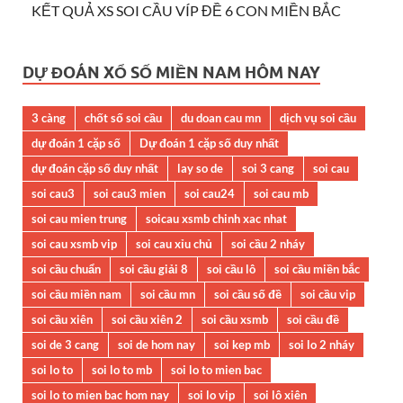
KẾT QUẢ XS SOI CẦU VÍP ĐỀ 6 CON MIỀN BẮC
DỰ ĐOÁN XỔ SỐ MIỀN NAM HÔM NAY
3 càng
chốt số soi cầu
du doan cau mn
dịch vụ soi cầu
dự đoán 1 cặp số
Dự đoán 1 cặp số duy nhất
dự đoán cặp số duy nhất
lay so de
soi 3 cang
soi cau
soi cau3
soi cau3 mien
soi cau24
soi cau mb
soi cau mien trung
soicau xsmb chinh xac nhat
soi cau xsmb vip
soi cau xỉu chủ
soi cầu 2 nháy
soi cầu chuẩn
soi cầu giải 8
soi cầu lô
soi cầu miền bắc
soi cầu miền nam
soi cầu mn
soi cầu số đề
soi cầu vip
soi cầu xiên
soi cầu xiên 2
soi cầu xsmb
soi cầu đề
soi de 3 cang
soi de hom nay
soi kep mb
soi lo 2 nháy
soi lo to
soi lo to mb
soi lo to mien bac
soi lo to mien bac hom nay
soi lo vip
soi lô xiên