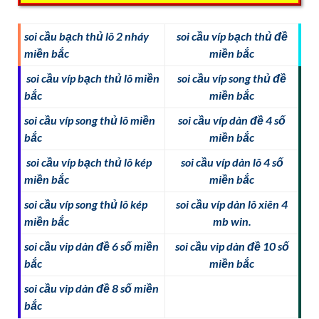
soi cầu bạch thủ lô 2 nháy
soi cầu víp bạch thủ đề
miền bắc
miền bắc
soi cầu víp bạch thủ lô miền
soi cầu víp song thủ đề
bắc
miền bắc
soi cầu víp song thủ lô miền
soi cầu víp dàn đề 4 số
bắc
miền bắc
soi cầu víp bạch thủ lô kép
soi cầu víp dàn lô 4 số
miền bắc
miền bắc
soi cầu víp song thủ lô kép
soi cầu víp dàn lô xiên 4
miền bắc
mb win.
soi cầu vip dàn đề 6 số miền
soi cầu vip dàn đề 10 số
bắc
miền bắc
soi cầu vip dàn đề 8 số miền
bắc