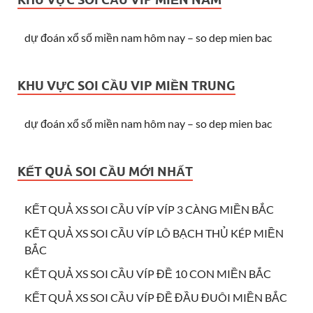
dự đoán xổ số miền nam hôm nay – so dep mien bac
KHU VỰC SOI CẦU VIP MIỀN TRUNG
dự đoán xổ số miền nam hôm nay – so dep mien bac
KẾT QUẢ SOI CẦU MỚI NHẤT
KẾT QUẢ XS SOI CẦU VÍP VÍP 3 CÀNG MIỀN BẮC
KẾT QUẢ XS SOI CẦU VÍP LÔ BẠCH THỦ KÉP MIỀN
BẮC
KẾT QUẢ XS SOI CẦU VÍP ĐỀ 10 CON MIỀN BẮC
KẾT QUẢ XS SOI CẦU VÍP ĐỀ ĐẦU ĐUÔI MIỀN BẮC