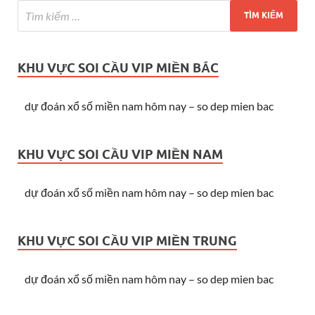
KHU VỰC SOI CẦU VIP MIỀN BẮC
dự đoán xổ số miền nam hôm nay – so dep mien bac
KHU VỰC SOI CẦU VIP MIỀN NAM
dự đoán xổ số miền nam hôm nay – so dep mien bac
KHU VỰC SOI CẦU VIP MIỀN TRUNG
dự đoán xổ số miền nam hôm nay – so dep mien bac