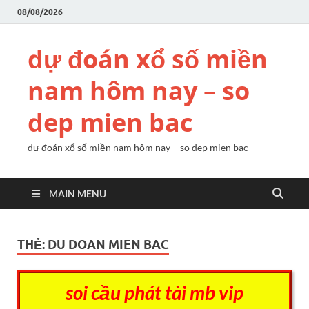
08/08/2026
dự đoán xổ số miền
nam hôm nay – so
dep mien bac
dự đoán xổ số miền nam hôm nay – so dep mien bac
MAIN MENU
THẺ:
DU DOAN MIEN BAC
soi cầu phát tài mb vip