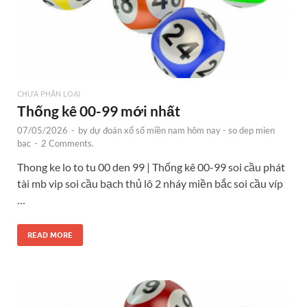
CHƯA PHÂN LOẠI
Thống kê 00-99 mới nhất
07/05/2026
-
by
dự đoán xổ số miền nam hôm nay - so dep mien
bac
-
2 Comments.
Thong ke lo to tu 00 den 99 | Thống kê 00-99 soi cầu phát
tài mb vip soi cầu bạch thủ lô 2 nháy miền bắc soi cầu víp
…
READ MORE