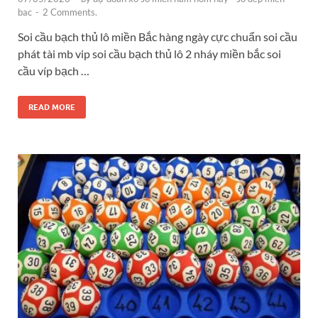
bac
-
2 Comments.
Soi cầu bạch thủ lô miền Bắc hàng ngày cực chuẩn soi cầu
phát tài mb vip soi cầu bạch thủ lô 2 nháy miền bắc soi
cầu víp bạch …
READ MORE