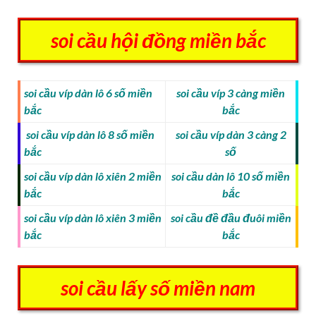
soi cầu hội đồng miền bắc
soi cầu víp dàn lô 6 số miền
soi cầu víp 3 càng miền
bắc
bắc
soi cầu víp dàn lô 8 số miền
soi cầu víp dàn 3 càng 2
bắc
số
soi cầu víp dàn lô xiên 2 miền
soi cầu dàn lô 10 số miền
bắc
bắc
soi cầu víp dàn lô xiên 3 miền
soi cầu đề đầu đuôi miền
bắc
bắc
soi cầu lấy số miền nam