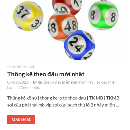
CHƯA PHÂN LOẠI
Thống kê theo đầu mới nhất
07/05/2026
-
by
dự đoán xổ số miền nam hôm nay - so dep mien
bac
-
2 Comments.
Thống kê xổ số | thong ke lo to theo dau | TK MB | TKMB
soi cầu phát tài mb vip soi cầu bạch thủ lô 2 nháy miền …
READ MORE