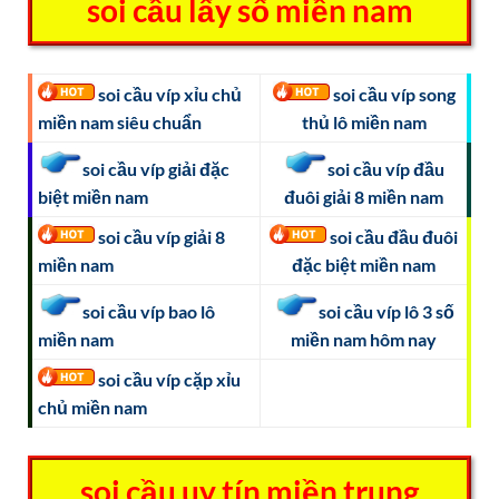
soi cầu lấy số miền nam
soi cầu víp xỉu chủ
soi cầu víp song
miền nam siêu chuẩn
thủ lô miền nam
soi cầu víp giải đặc
soi cầu víp đầu
biệt miền nam
đuôi giải 8 miền nam
soi cầu víp giải 8
soi cầu đầu đuôi
miền nam
đặc biệt miền nam
soi cầu víp bao lô
soi cầu víp lô 3 số
miền nam
miền nam hôm nay
soi cầu víp cặp xỉu
chủ miền nam
soi cầu uy tín miền trung