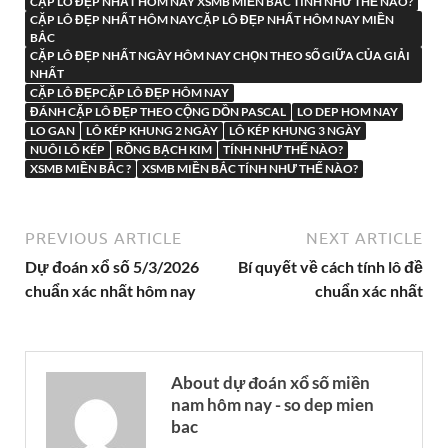
CẶP LÔ ĐẸP NHẤT HÔM NAY XSMB MIỀN BẮC TÍNH NHƯ THẾ NÀO?
CẶP LÔ ĐẸP NHẤT HÔM NAYCẶP LÔ ĐẸP NHẤT HÔM NAY MIỀN
BẮC
CẶP LÔ ĐẸP NHẤT NGÀY HÔM NAY CHỌN THEO SỐ GIỮA CỦA GIẢI
NHẤT
CẶP LÔ ĐẸPCẶP LÔ ĐẸP HÔM NAY
ĐÁNH CẶP LÔ ĐẸP THEO CỘNG DỒN PASCAL
LO DEP HOM NAY
LO GAN
LÔ KÉP KHUNG 2 NGÀY
LÔ KÉP KHUNG 3 NGÀY
NUÔI LÔ KÉP
RỒNG BẠCH KIM
TÍNH NHƯ THẾ NÀO?
XSMB MIỀN BẮC ?
XSMB MIỀN BẮC TÍNH NHƯ THẾ NÀO?
PREVIOUS ARTICLE
NEXT ARTICLE
Dự đoán xổ số 5/3/2026
Bí quyết về cách tính lô đề
chuẩn xác nhất hôm nay
chuẩn xác nhất
About dự đoán xổ số miền
nam hôm nay - so dep mien
bac