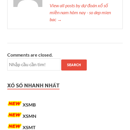
View all posts by dự đoán xổ số
miền nam hôm nay - so dep mien
bac →
Comments are closed.
SEARCH
XỔ SỐ NHANH NHẤT
XSMB
XSMN
XSMT