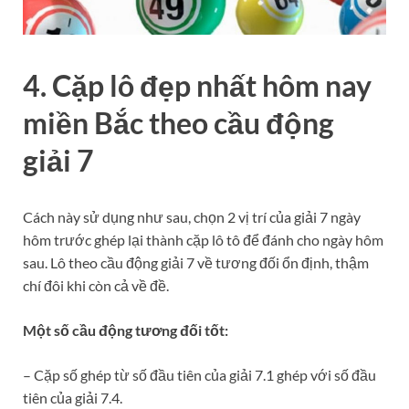
4. Cặp lô đẹp nhất hôm nay
miền Bắc theo cầu động
giải 7
Cách này sử dụng như sau, chọn 2 vị trí của giải 7 ngày
hôm trước ghép lại thành cặp lô tô để đánh cho ngày hôm
sau. Lô theo cầu động giải 7 về tương đối ổn định, thậm
chí đôi khi còn cả về đề.
Một số cầu động tương đối tốt:
– Cặp số ghép từ số đầu tiên của giải 7.1 ghép với số đầu
tiên của giải 7.4.