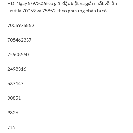
VD: Ngày 5/9/2026 có giải đặc biệt và giải nhất về lần
lượt là 70059 và 75852, theo phương pháp ta có:
7005975852
705462337
75908560
2498316
637147
90851
9836
719