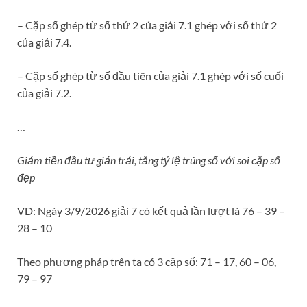
– Cặp số ghép từ số thứ 2 của giải 7.1 ghép với số thứ 2
của giải 7.4.
– Cặp số ghép từ số đầu tiên của giải 7.1 ghép với số cuối
của giải 7.2.
…
Giảm tiền đầu tư giản trải, tăng tỷ lệ trúng số với soi cặp số
đẹp
VD: Ngày 3/9/2026 giải 7 có kết quả lần lượt là 76 – 39 –
28 – 10
Theo phương pháp trên ta có 3 cặp số: 71 – 17, 60 – 06,
79 – 97