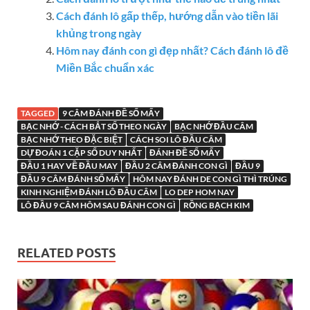
Cách đánh lô gấp thếp, hướng dẫn vào tiền lãi
khủng trong ngày
Hôm nay đánh con gì đẹp nhất? Cách đánh lô đề
Miền Bắc chuẩn xác
TAGGED
9 CÂM ĐÁNH ĐỀ SỐ MẤY
BẠC NHỚ - CÁCH BẮT SỐ THEO NGÀY
BẠC NHỚ ĐẦU CÂM
BẠC NHỚ THEO ĐẶC BIỆT
CÁCH SOI LÔ ĐẦU CÂM
DỰ ĐOÁN 1 CẶP SỐ DUY NHẤT
ĐÁNH ĐỀ SỐ MẤY
ĐẦU 1 HAY VỀ ĐẦU MAY
ĐẦU 2 CÂM ĐÁNH CON GÌ
ĐẦU 9
ĐẦU 9 CÂM ĐÁNH SỐ MẤY
HÔM NAY ĐÁNH DE CON GÌ THÌ TRÚNG
KINH NGHIỆM ĐÁNH LÔ ĐẦU CÂM
LO DEP HOM NAY
LÔ ĐẦU 9 CÂM HÔM SAU ĐÁNH CON GÌ
RỒNG BẠCH KIM
RELATED POSTS