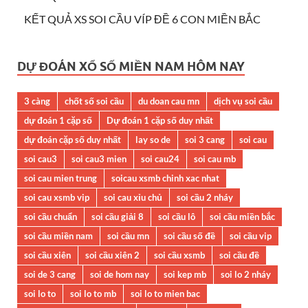
KẾT QUẢ XS SOI CẦU VÍP ĐỀ 6 CON MIỀN BẮC
DỰ ĐOÁN XỔ SỐ MIỀN NAM HÔM NAY
3 càng
chốt số soi cầu
du doan cau mn
dịch vụ soi cầu
dự đoán 1 cặp số
Dự đoán 1 cặp số duy nhất
dự đoán cặp số duy nhất
lay so de
soi 3 cang
soi cau
soi cau3
soi cau3 mien
soi cau24
soi cau mb
soi cau mien trung
soicau xsmb chinh xac nhat
soi cau xsmb vip
soi cau xỉu chủ
soi cầu 2 nháy
soi cầu chuẩn
soi cầu giải 8
soi cầu lô
soi cầu miền bắc
soi cầu miền nam
soi cầu mn
soi cầu số đề
soi cầu vip
soi cầu xiên
soi cầu xiên 2
soi cầu xsmb
soi cầu đề
soi de 3 cang
soi de hom nay
soi kep mb
soi lo 2 nháy
soi lo to
soi lo to mb
soi lo to mien bac