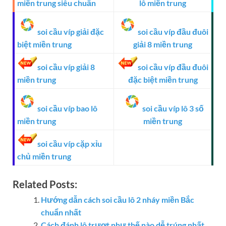
miền trung siêu chuẩn
lô miền trung
soi cầu víp giải đặc
soi cầu víp đầu đuôi
biệt miền trung
giải 8 miền trung
soi cầu víp giải 8
soi cầu víp đầu đuôi
miền trung
đặc biệt miền trung
soi cầu víp bao lô
soi cầu víp lô 3 số
miền trung
miền trung
soi cầu víp cặp xỉu
chủ miền trung
Related Posts:
Hướng dẫn cách soi cầu lô 2 nháy miền Bắc
chuẩn nhất
Cách đánh lô trượt như thế nào dễ trúng nhất