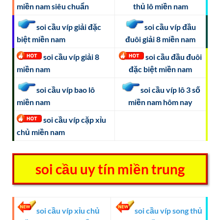
miền nam siêu chuẩn
thủ lô miền nam
soi cầu víp giải đặc
soi cầu víp đầu
biệt miền nam
đuôi giải 8 miền nam
soi cầu víp giải 8
soi cầu đầu đuôi
miền nam
đặc biệt miền nam
soi cầu víp bao lô
soi cầu víp lô 3 số
miền nam
miền nam hôm nay
soi cầu víp cặp xỉu
chủ miền nam
soi cầu uy tín miền trung
soi cầu víp xỉu chủ
soi cầu víp song thủ