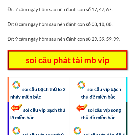
Đít 7 câm ngày hôm sau nên đánh con số 17, 47, 67.
Đít 8 câm ngày hôm sau nên đánh con số 08, 18, 88.
Đít 9 câm ngày hôm sau nên đánh con số 29, 39, 59, 99.
soi cầu phát tài mb vip
soi cầu bạch thủ lô 2
soi cầu víp bạch
nháy miền bắc
thủ đề miền bắc
soi cầu víp bạch thủ
soi cầu víp song
lô miền bắc
thủ đề miền bắc
soi cầu víp song thủ
soi cầu víp dàn đề 4