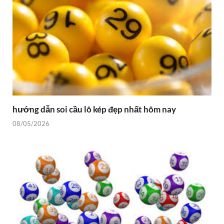
hướng dẫn soi cầu lô kép đẹp nhất hôm nay
08/05/2026