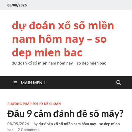
08/08/2026
dự đoán xổ số miền
nam hôm nay – so
dep mien bac
dự đoán xổ số miền nam hôm nay – so dep mien bac
MAIN MENU
PHƯƠNG PHÁP SOI LÔ ĐỀ CHUẨN
Đầu 9 câm đánh đề số mấy?
08/05/2026
-
by
dự đoán xổ số miền nam hôm nay - so dep mien
bac
-
2 Comments.