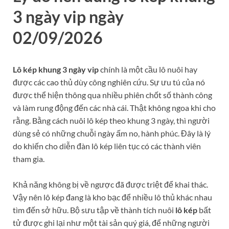
3 ngày vip ngày
02/09/2026
Lô kép khung 3 ngày vip
chính là một cầu lô nuôi hay
được các cao thủ dùy công nghiên cứu. Sự ưu tú của nó
được thể hiện thông qua nhiều phiên chốt số thành công
và làm rung động đến các nhà cái. Thật không ngoa khi cho
rằng. Bằng cách nuôi lô kép theo khung 3 ngày, thì người
dùng sẻ có những chuỗi ngày ấm no, hành phúc. Đây là lý
do khiến cho diễn đàn lô kép liên tục có các thành viên
tham gia.
Khả năng không bị về ngược đã được triệt để khai thác.
Vậy nên lô kép đang là kho bạc để nhiều lô thủ khác nhau
tìm đến sở hữu. Bộ sưu tập về thành tích nuôi
lô kép
bất
tử được ghi lại như một tài sản quý giá, để những người