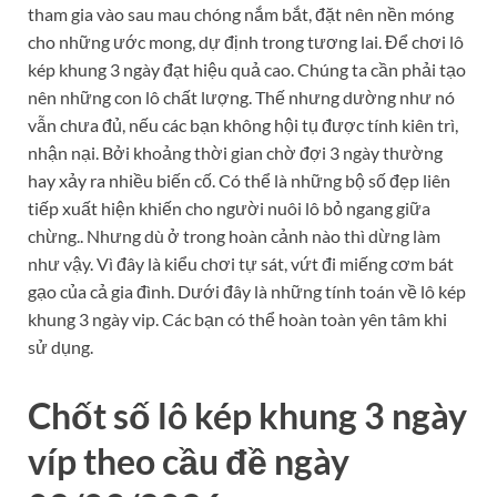
tham gia vào sau mau chóng nắm bắt, đặt nên nền móng
cho những ước mong, dự định trong tương lai. Để chơi lô
kép khung 3 ngày đạt hiệu quả cao. Chúng ta cần phải tạo
nên những con lô chất lượng. Thế nhưng dường như nó
vẫn chưa đủ, nếu các bạn không hội tụ được tính kiên trì,
nhận nại. Bởi khoảng thời gian chờ đợi 3 ngày thường
hay xảy ra nhiều biến cố. Có thể là những bộ số đẹp liên
tiếp xuất hiện khiến cho người nuôi lô bỏ ngang giữa
chừng.. Nhưng dù ở trong hoàn cảnh nào thì dừng làm
như vậy. Vì đây là kiểu chơi tự sát, vứt đi miếng cơm bát
gạo của cả gia đình. Dưới đây là những tính toán về lô kép
khung 3 ngày vip. Các bạn có thể hoàn toàn yên tâm khi
sử dụng.
Chốt số lô kép khung 3 ngày
víp theo cầu đề ngày