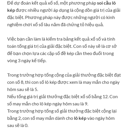
Để dự đoán kết quả xổ số, một phương pháp
soi cầu lô
kép
được nhiều người áp dụng là cộng dồn giá trị của giải
đặc biệt. Phương pháp này được những người có kinh
nghiệm chơi xổ số lâu năm đã chứng tỏ hiệu quả.
Việc bạn cần làm là kiểm tra bảng kết quả xổ số và tính
toán tổng giá trị của giải đặc biệt. Con số này sẽ là cơ sở
để bạn chọn lựa các cặp số đề kép cần theo đuổi trong
vòng 3 ngày kế tiếp.
Trong trường hợp tổng cộng của giải thưởng đặc biệt đạt
con số 8, thì con số lô kép được xem là may mắn cho ngày
hôm sau sẽ là 5.
Nếu tổng giá trị giải thưởng đặc biệt xổ số bằng 12. Con
số may mắn cho lô kép ngày hôm sau là 9.
Trong trường hợp tổng số giải thưởng đặc biệt cộng lại
bằng 2, con số may mắn dành cho
lô kép
vào ngày hôm
sau sẽ là 0.