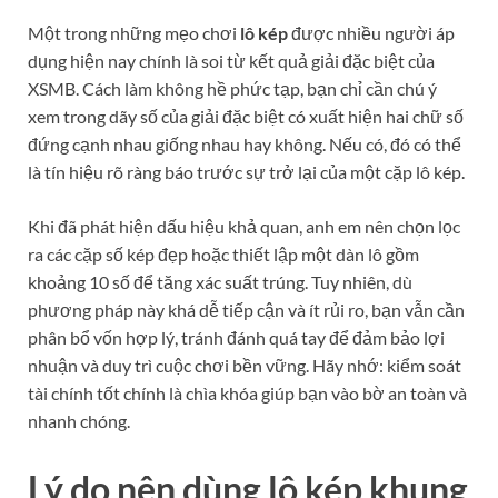
Một trong những mẹo chơi
lô kép
được nhiều người áp
dụng hiện nay chính là soi từ kết quả giải đặc biệt của
XSMB. Cách làm không hề phức tạp, bạn chỉ cần chú ý
xem trong dãy số của giải đặc biệt có xuất hiện hai chữ số
đứng cạnh nhau giống nhau hay không. Nếu có, đó có thể
là tín hiệu rõ ràng báo trước sự trở lại của một cặp lô kép.
Khi đã phát hiện dấu hiệu khả quan, anh em nên chọn lọc
ra các cặp số kép đẹp hoặc thiết lập một dàn lô gồm
khoảng 10 số để tăng xác suất trúng. Tuy nhiên, dù
phương pháp này khá dễ tiếp cận và ít rủi ro, bạn vẫn cần
phân bổ vốn hợp lý, tránh đánh quá tay để đảm bảo lợi
nhuận và duy trì cuộc chơi bền vững. Hãy nhớ: kiểm soát
tài chính tốt chính là chìa khóa giúp bạn vào bờ an toàn và
nhanh chóng.
Lý do nên dùng lô kép khung