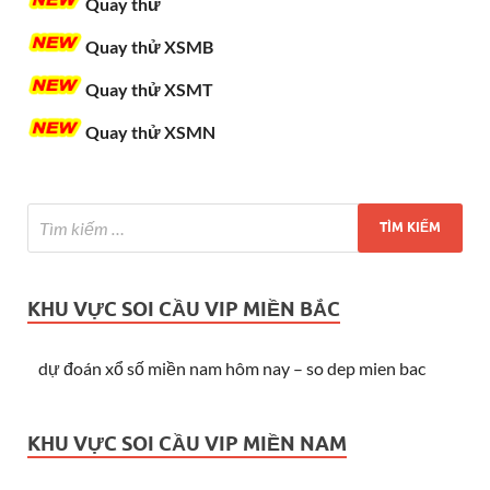
Quay thử
Quay thử XSMB
Quay thử XSMT
Quay thử XSMN
KHU VỰC SOI CẦU VIP MIỀN BẮC
dự đoán xổ số miền nam hôm nay – so dep mien bac
KHU VỰC SOI CẦU VIP MIỀN NAM