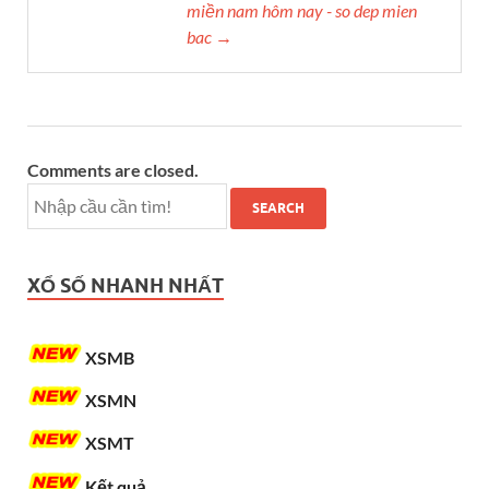
miền nam hôm nay - so dep mien
bac →
Comments are closed.
SEARCH
XỔ SỐ NHANH NHẤT
XSMB
XSMN
XSMT
Kết quả