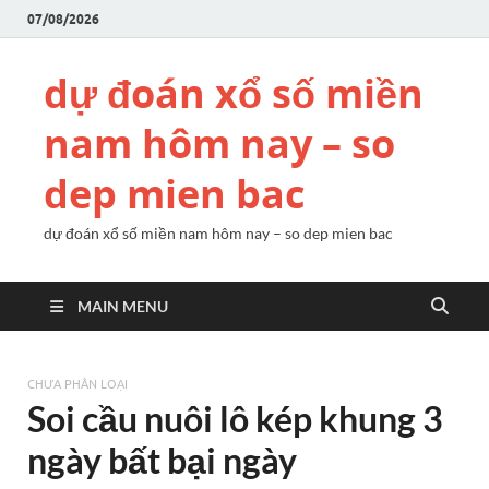
07/08/2026
dự đoán xổ số miền
nam hôm nay – so
dep mien bac
dự đoán xổ số miền nam hôm nay – so dep mien bac
MAIN MENU
CHƯA PHÂN LOẠI
Soi cầu nuôi lô kép khung 3
ngày bất bại ngày