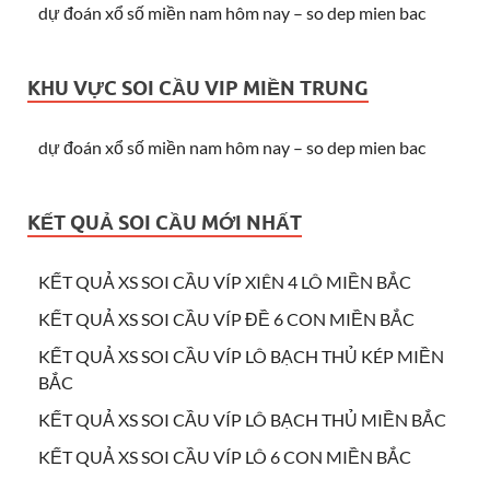
dự đoán xổ số miền nam hôm nay – so dep mien bac
KHU VỰC SOI CẦU VIP MIỀN TRUNG
dự đoán xổ số miền nam hôm nay – so dep mien bac
KẾT QUẢ SOI CẦU MỚI NHẤT
KẾT QUẢ XS SOI CẦU VÍP XIÊN 4 LÔ MIỀN BẮC
KẾT QUẢ XS SOI CẦU VÍP ĐỀ 6 CON MIỀN BẮC
KẾT QUẢ XS SOI CẦU VÍP LÔ BẠCH THỦ KÉP MIỀN
BẮC
KẾT QUẢ XS SOI CẦU VÍP LÔ BẠCH THỦ MIỀN BẮC
KẾT QUẢ XS SOI CẦU VÍP LÔ 6 CON MIỀN BẮC