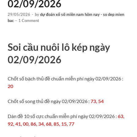
02/09/2026
29/05/2026
-
by
dự đoán xổ số miền nam hôm nay - so dep mien
bac
-
1 Comment
Soi cầu nuôi lô kép ngày
02/09/2026
Chốt số bạch thủ đề chuẩn miễn phí ngày 02/09/2026 :
20
Chốt số song thủ đề ngày 02/09/2026 :
73, 54
Dàn đề 10 số cực chuẩn miễn phí ngày 02/09/2026 :
63,
92, 41, 00, 86, 34, 68, 85, 15, 77