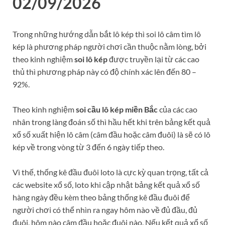
02/09/2026
Trong những hướng dẫn bắt lô kép thì soi lô câm tìm lô
kép là phương pháp người chơi cần thuộc nằm lòng, bởi
theo kinh nghiệm
soi lô kép
được truyền lại từ các cao
thủ thì phương pháp này có độ chính xác lên đến 80 –
92%.
Theo kinh nghiệm
soi cầu lô kép miền Bắc
của các cao
nhân trong làng đoán số thì hầu hết khi trên bảng kết quả
xổ số xuất hiện lô câm (câm đầu hoặc câm đuôi) là sẽ có lô
kép về trong vòng từ 3 đến 6 ngày tiếp theo.
Vì thế, thống kê đầu đuôi loto là cực kỳ quan trọng, tất cả
các website xổ số, loto khi cập nhật bảng kết quả xổ số
hàng ngày đều kèm theo bảng thống kê đầu đuôi để
người chơi có thể nhìn ra ngay hôm nào về đủ đầu, đủ
đuôi, hôm nào câm đầu hoặc đuôi nào. Nếu kết quả xổ số