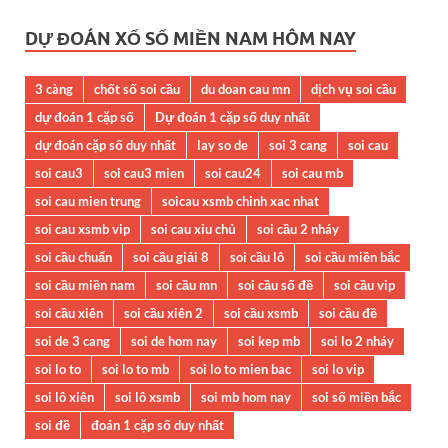
DỰ ĐOÁN XỔ SỐ MIỀN NAM HÔM NAY
3 càng
chốt số soi cầu
du doan cau mn
dịch vụ soi cầu
dự đoán 1 cặp số
Dự đoán 1 cặp số duy nhất
dự đoán cặp số duy nhất
lay so de
soi 3 cang
soi cau
soi cau3
soi cau3 mien
soi cau24
soi cau mb
soi cau mien trung
soicau xsmb chinh xac nhat
soi cau xsmb vip
soi cau xỉu chủ
soi cầu 2 nháy
soi cầu chuẩn
soi cầu giải 8
soi cầu lô
soi cầu miền bắc
soi cầu miền nam
soi cầu mn
soi cầu số đề
soi cầu vip
soi cầu xiên
soi cầu xiên 2
soi cầu xsmb
soi cầu đề
soi de 3 cang
soi de hom nay
soi kep mb
soi lo 2 nháy
soi lo to
soi lo to mb
soi lo to mien bac
soi lo vip
soi lô xiên
soi lô xsmb
soi mb hom nay
soi số miền bắc
soi đề
đoán 1 cặp số duy nhất