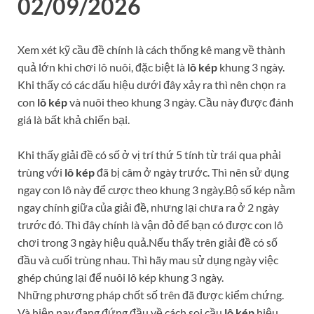
02/09/2026
Xem xét kỹ cầu đề chính là cách thống kê mang về thành
quả lớn khi chơi lô nuôi, đặc biệt là
lô kép
khung 3 ngày.
Khi thấy có các dấu hiệu dưới đây xảy ra thì nên chọn ra
con
lô kép
và nuôi theo khung 3 ngày. Cầu này được đánh
giá là bất khả chiến bại.
Khi thấy giải đề có số ở vị trí thứ 5 tính từ trái qua phải
trùng với
lô kép
đã bị câm ở ngày trước. Thì nên sử dụng
ngay con lô này để cược theo khung 3 ngày.Bộ số kép nằm
ngay chính giữa của giải đề, nhưng lại chưa ra ở 2 ngày
trước đó. Thì đây chính là vận đỏ để bạn có được con lô
chơi trong 3 ngày hiệu quả.Nếu thấy trên giải đề có số
đầu và cuối trùng nhau. Thì hãy mau sử dụng ngày việc
ghép chúng lại để nuôi lô kép khung 3 ngày.
Những phương pháp chốt số trên đã được kiểm chứng.
Và hiện nay đang đứng đầu về cách soi cầu
lô kép
hiệu