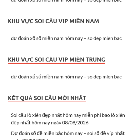
KHU VỰC SOI CẦU VIP MIỀN NAM
dự đoán xổ số miền nam hôm nay – so dep mien bac
KHU VỰC SOI CẦU VIP MIỀN TRUNG
dự đoán xổ số miền nam hôm nay – so dep mien bac
KẾT QUẢ SOI CẦU MỚI NHẤT
Soi cầu lô xiên đẹp nhất hôm nay miễn phí bao lô xiên
đẹp nhất hôm nay ngày 08/08/2026
Dự đoán số đề miền bắc hôm nay – soi số đề víp nhất