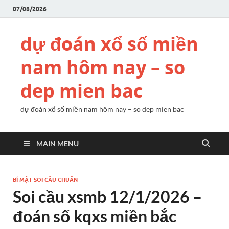
07/08/2026
dự đoán xổ số miền
nam hôm nay – so
dep mien bac
dự đoán xổ số miền nam hôm nay – so dep mien bac
MAIN MENU
BÍ MẬT SOI CẦU CHUẨN
Soi cầu xsmb 12/1/2026 –
đoán số kqxs miền bắc