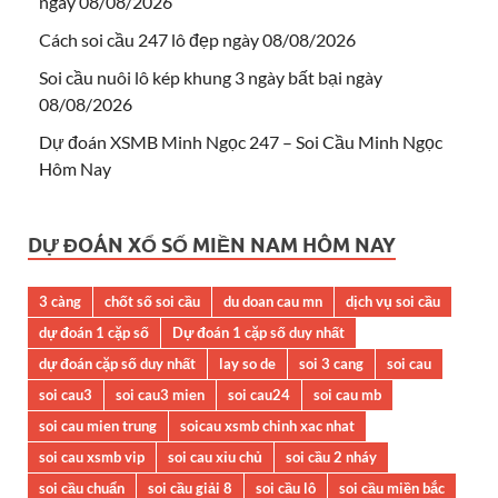
ngày 08/08/2026
Cách soi cầu 247 lô đẹp ngày 08/08/2026
Soi cầu nuôi lô kép khung 3 ngày bất bại ngày
08/08/2026
Dự đoán XSMB Minh Ngọc 247 – Soi Cầu Minh Ngọc
Hôm Nay
DỰ ĐOÁN XỔ SỐ MIỀN NAM HÔM NAY
3 càng
chốt số soi cầu
du doan cau mn
dịch vụ soi cầu
dự đoán 1 cặp số
Dự đoán 1 cặp số duy nhất
dự đoán cặp số duy nhất
lay so de
soi 3 cang
soi cau
soi cau3
soi cau3 mien
soi cau24
soi cau mb
soi cau mien trung
soicau xsmb chinh xac nhat
soi cau xsmb vip
soi cau xỉu chủ
soi cầu 2 nháy
soi cầu chuẩn
soi cầu giải 8
soi cầu lô
soi cầu miền bắc