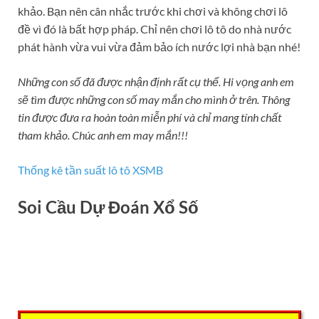
khảo. Bạn nên cân nhắc trước khi chơi và không chơi lô
đề vì đó là bất hợp pháp. Chỉ nên chơi lô tô do nhà nước
phát hành vừa vui vừa đảm bảo ích nước lợi nhà bạn nhé!
Những con số đã được nhận định rất cụ thể. Hi vọng anh em
sẽ tìm được những con số may mắn cho mình ở trên. Thông
tin được đưa ra hoàn toàn miễn phí và chỉ mang tính chất
tham khảo. Chúc anh em may mắn!!!
Thống kê tần suất lô tô XSMB
Soi Cầu Dự Đoán Xổ Số