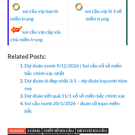
soi cầu víp bao lô
soi cầu víp lô 3 số
miền trung
miền trung
soi cầu víp cặp xỉu
chủ miền trung
Related Posts:
Dự doán xsmb 9/12/2026 | Soi cầu xổ số miền
bắc chính xác nhất
Dự đoán lô đẹp nhất 3/1 – dự đoán kqxsmb hôm
nay
Dự đoán kết quả 11/1 xổ số miền bắc chính xác
Soi cầu xsmb 20/1/2026 – đoán số kqxs miền
bắc
TAGGED
3 CÀNG
CHỐT SỐ SOI CẦU
DỊCH VỤ SOI CẦU