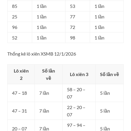
85
1 lần
53
1 lần
25
1 lần
77
1 lần
96
1 lần
72
1 lần
52
1 lần
98
1 lần
Thống kê lô xiên XSMB 12/1/2026
Lô xiên
Số lần
Lô xiên 3
Số lần về
2
về
58 – 20 –
47 – 18
7 lần
5 lần
07
22 – 20 –
47 – 31
7 lần
5 lần
07
97 – 94 –
20 – 07
7 lần
5 lần