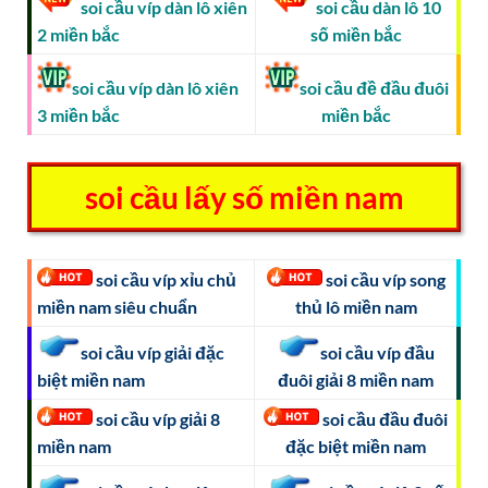
soi cầu víp dàn lô xiên
soi cầu dàn lô 10
2 miền bắc
số miền bắc
soi cầu víp dàn lô xiên
soi cầu đề đầu đuôi
3 miền bắc
miền bắc
soi cầu lấy số miền nam
soi cầu víp xỉu chủ
soi cầu víp song
miền nam siêu chuẩn
thủ lô miền nam
soi cầu víp giải đặc
soi cầu víp đầu
biệt miền nam
đuôi giải 8 miền nam
soi cầu víp giải 8
soi cầu đầu đuôi
miền nam
đặc biệt miền nam