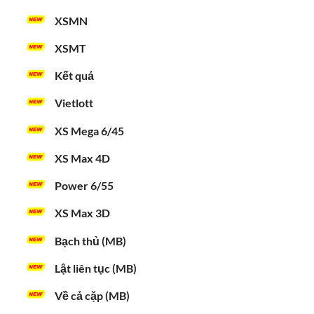
XSMN
XSMT
Kết quả
Vietlott
XS Mega 6/45
XS Max 4D
Power 6/55
XS Max 3D
Bạch thủ (MB)
Lật liên tục (MB)
Về cả cặp (MB)