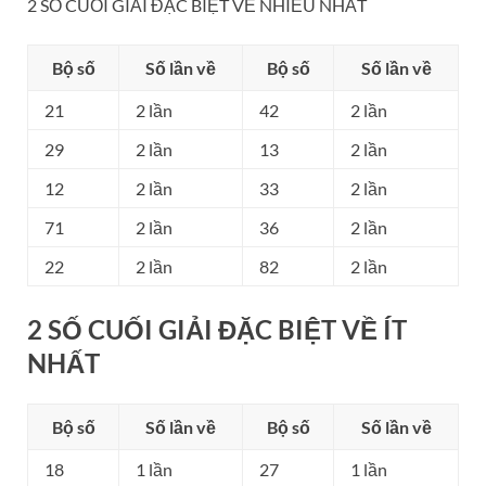
2 SỐ CUỐI GIẢI ĐẶC BIỆT VỀ NHIỀU NHẤT
Bộ số
Số lần về
Bộ số
Số lần về
21
2 lần
42
2 lần
29
2 lần
13
2 lần
12
2 lần
33
2 lần
71
2 lần
36
2 lần
22
2 lần
82
2 lần
2 SỐ CUỐI GIẢI ĐẶC BIỆT VỀ ÍT
NHẤT
Bộ số
Số lần về
Bộ số
Số lần về
18
1 lần
27
1 lần