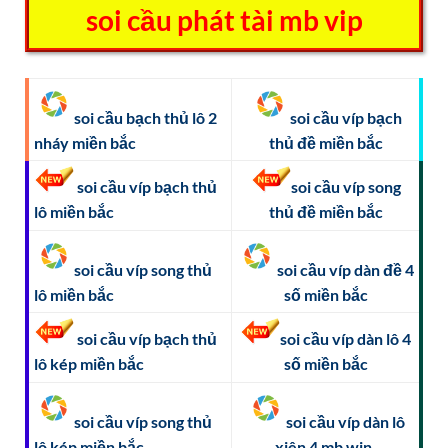
soi cầu phát tài mb vip
soi cầu bạch thủ lô 2
soi cầu víp bạch
nháy miền bắc
thủ đề miền bắc
soi cầu víp bạch thủ
soi cầu víp song
lô miền bắc
thủ đề miền bắc
soi cầu víp song thủ
soi cầu víp dàn đề 4
lô miền bắc
số miền bắc
soi cầu víp bạch thủ
soi cầu víp dàn lô 4
lô kép miền bắc
số miền bắc
soi cầu víp song thủ
soi cầu víp dàn lô
lô kép miền bắc
xiên 4 mb win.