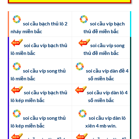
soi cầu bạch thủ lô 2
soi cầu víp bạch
nháy miền bắc
thủ đề miền bắc
soi cầu víp bạch thủ
soi cầu víp song
lô miền bắc
thủ đề miền bắc
soi cầu víp song thủ
soi cầu víp dàn đề 4
lô miền bắc
số miền bắc
soi cầu víp bạch thủ
soi cầu víp dàn lô 4
lô kép miền bắc
số miền bắc
soi cầu víp song thủ
soi cầu víp dàn lô
lô kép miền bắc
xiên 4 mb win.