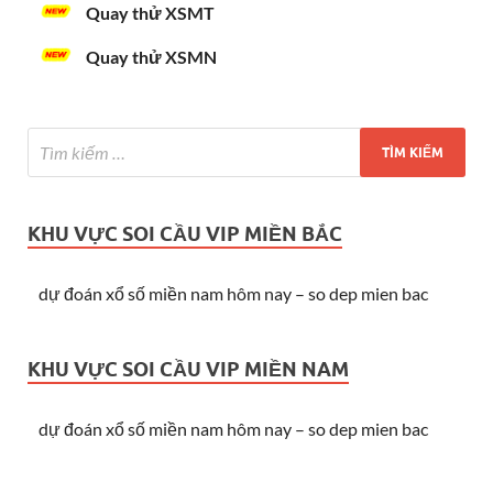
Quay thử XSMT
Quay thử XSMN
KHU VỰC SOI CẦU VIP MIỀN BẮC
dự đoán xổ số miền nam hôm nay – so dep mien bac
KHU VỰC SOI CẦU VIP MIỀN NAM
dự đoán xổ số miền nam hôm nay – so dep mien bac