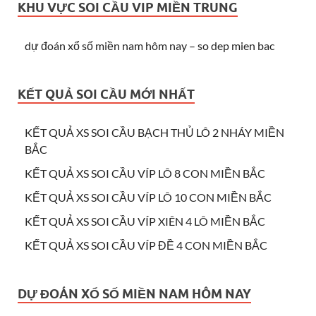
KHU VỰC SOI CẦU VIP MIỀN TRUNG
dự đoán xổ số miền nam hôm nay – so dep mien bac
KẾT QUẢ SOI CẦU MỚI NHẤT
KẾT QUẢ XS SOI CẦU BẠCH THỦ LÔ 2 NHÁY MIỀN
BẮC
KẾT QUẢ XS SOI CẦU VÍP LÔ 8 CON MIỀN BẮC
KẾT QUẢ XS SOI CẦU VÍP LÔ 10 CON MIỀN BẮC
KẾT QUẢ XS SOI CẦU VÍP XIÊN 4 LÔ MIỀN BẮC
KẾT QUẢ XS SOI CẦU VÍP ĐỀ 4 CON MIỀN BẮC
DỰ ĐOÁN XỔ SỐ MIỀN NAM HÔM NAY