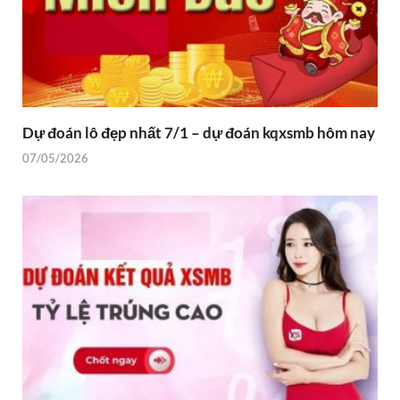
Dự đoán lô đẹp nhất 7/1 – dự đoán kqxsmb hôm nay
07/05/2026