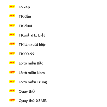
Lô kép
TK đầu
TK đuôi
TK giải đặc biệt
TK lần xuất hiện
TK 00-99
Lô tô miền Bắc
Lô tô miền Nam
Lô tô miền Trung
Quay thử
Quay thử XSMB