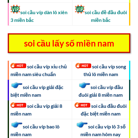
soi cầu víp dàn lô xiên
soi cầu đề đầu đuôi
3 miền bắc
miền bắc
soi cầu lấy số miền nam
soi cầu víp xỉu chủ
soi cầu víp song
miền nam siêu chuẩn
thủ lô miền nam
soi cầu víp giải đặc
soi cầu víp đầu
biệt miền nam
đuôi giải 8 miền nam
soi cầu víp giải 8
soi cầu đầu đuôi
miền nam
đặc biệt miền nam
soi cầu víp bao lô
soi cầu víp lô 3 số
miền nam
miền nam hôm nay