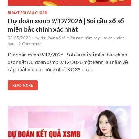
BÍ MẬT SOI CẦU CHUẨN
Dự doán xsmb 9/12/2026 | Soi cầu xổ số
miền bắc chính xác nhất
06/05/2026
-
by
dự đoán xổ số miền nam hôm nay - so dep mien
bac
-
2 Comments.
Dự doán xsmb 9/12/2026 | Soi cầu xổ số miền bắc chính
xác nhất Dự doán xsmb 9/12/2026 một kênh lâu năm về
cập nhật nhanh chóng nhất KQXS cực …
READ MORE