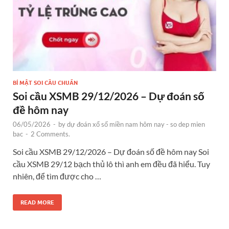
BÍ MẬT SOI CẦU CHUẨN
Soi cầu XSMB 29/12/2026 – Dự đoán số
đề hôm nay
06/05/2026
-
by
dự đoán xổ số miền nam hôm nay - so dep mien
bac
-
2 Comments.
Soi cầu XSMB 29/12/2026 – Dự đoán số đề hôm nay Soi
cầu XSMB 29/12 bạch thủ lô thì anh em đều đã hiểu. Tuy
nhiên, để tìm được cho …
READ MORE