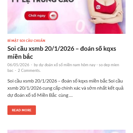
BÍ MẬT SOI CẦU CHUẨN
Soi cầu xsmb 20/1/2026 – đoán số kqxs
miền bắc
06/05/2026
-
by
dự đoán xổ số miền nam hôm nay - so dep mien
bac
-
2 Comments.
Soi cầu xsmb 20/1/2026 – đoán số kqxs miền bắc Soi cầu
xsmb 20/1/2026 cung cấp chính xác và sớm nhất kết quả
dự đoán xổ số Miền Bắc cùng …
READ MORE