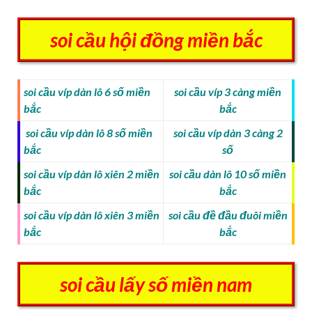
soi cầu hội đồng miền bắc
soi cầu víp dàn lô 6 số miền
soi cầu víp 3 càng miền
bắc
bắc
soi cầu víp dàn lô 8 số miền
soi cầu víp dàn 3 càng 2
bắc
số
soi cầu víp dàn lô xiên 2 miền
soi cầu dàn lô 10 số miền
bắc
bắc
soi cầu víp dàn lô xiên 3 miền
soi cầu đề đầu đuôi miền
bắc
bắc
soi cầu lấy số miền nam