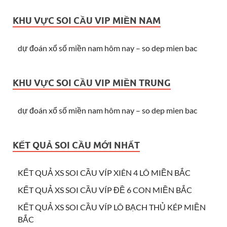
KHU VỰC SOI CẦU VIP MIỀN NAM
dự đoán xổ số miền nam hôm nay – so dep mien bac
KHU VỰC SOI CẦU VIP MIỀN TRUNG
dự đoán xổ số miền nam hôm nay – so dep mien bac
KẾT QUẢ SOI CẦU MỚI NHẤT
KẾT QUẢ XS SOI CẦU VÍP XIÊN 4 LÔ MIỀN BẮC
KẾT QUẢ XS SOI CẦU VÍP ĐỀ 6 CON MIỀN BẮC
KẾT QUẢ XS SOI CẦU VÍP LÔ BẠCH THỦ KÉP MIỀN
BẮC