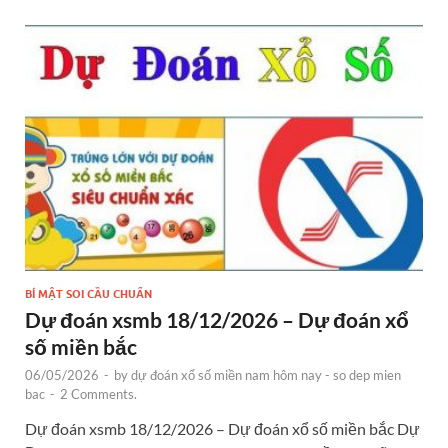
BÍ MẬT SOI CẦU CHUẨN
Dự đoán xsmb 18/12/2026 – Dự đoán xổ
số miền bắc
06/05/2026
-
by
dự đoán xổ số miền nam hôm nay - so dep mien
bac
-
2 Comments.
Dự đoán xsmb 18/12/2026 – Dự đoán xổ số miền bắc Dự