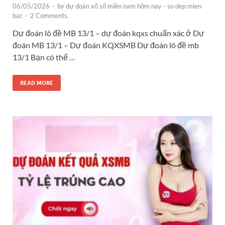
06/05/2026
-
by
dự đoán xổ số miền nam hôm nay - so dep mien
bac
-
2 Comments.
Dự đoán lô đề MB 13/1 – dự đoán kqxs chuẩn xác ở Dự
đoán MB 13/1 – Dự đoán KQXSMB Dự đoán lô đề mb
13/1 Bạn có thể …
READ MORE