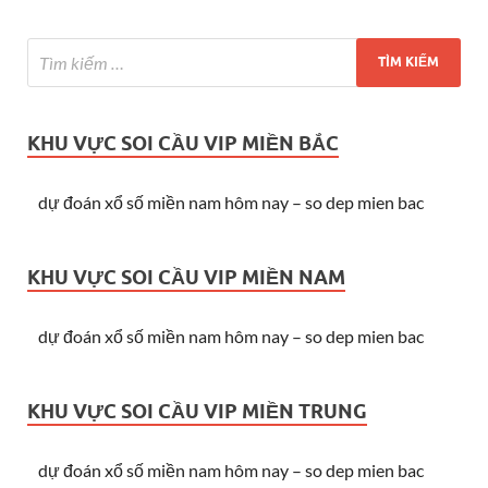
KHU VỰC SOI CẦU VIP MIỀN BẮC
dự đoán xổ số miền nam hôm nay – so dep mien bac
KHU VỰC SOI CẦU VIP MIỀN NAM
dự đoán xổ số miền nam hôm nay – so dep mien bac
KHU VỰC SOI CẦU VIP MIỀN TRUNG
dự đoán xổ số miền nam hôm nay – so dep mien bac