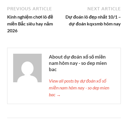
PREVIOUS ARTICLE
NEXT ARTICLE
Kinh nghiệm chơi lô đề
Dự đoán lô đẹp nhất 10/1 –
miền Bắc siêu hay năm
dự đoán kqxsmb hôm nay
2026
About dự đoán xổ số miền
nam hôm nay - so dep mien
bac
View all posts by dự đoán xổ số
miền nam hôm nay - so dep mien
bac →