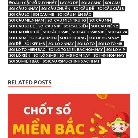
ĐOÁN 1 CẶP SỐ DUY NHẤT
LAY SO DE
SOI 3 CANG
SOI CAU
SOI CẦU 2 NHÁY
SOI CẦU CHUẨN
SOI CẦU ĐỀ
SOI CẦU GIẢI 8
SOI CẦU LÔ
SOI CAU MB
SOI CẦU MIỀN BẮC
SOI CẦU MIỀN NAM
SOI CAU MIEN TRUNG
SOI CẦU MN
SOI CẦU SỐ ĐỀ
SOI CẦU VIP
SOI CẦU XIÊN
SOI CẦU XIÊN 2
SOI CAU XỈU CHỦ
SOI CẦU XSMB
SOI CAU XSMB VIP
SOI CAU24
SOI CAU3
SOI CAU3 MIEN
SOI DE 3 CANG
SOI DE HOM NAY
SOI ĐỀ
SOI KEP MB
SOI LO 2 NHÁY
SOI LO TO
SOI LO TO MB
SOI LO TO MIEN BAC
SOI LO TO MIEN BAC HOM NAY
SOI LO VIP
SOI LÔ XIÊN
SOI LÔ XSMB
SOI MB HOM NAY
SOI MN HOM NAY
SOI SỐ MIỀN BẮC
SOICAU XSMB CHINH XAC NHAT
RELATED POSTS