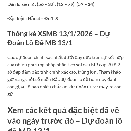
Dàn lô xiên 2 : (56 – 32), (12 – 79), (59 – 34)
Đặc biệt : Đầu 4 – Đuôi 8
Thống kê XSMB 13/1/2026 – Dự
Đoán Lô Đề MB 13/1
Các dự đoán chính xác nhất dưới đây dựa trên sự kết hợp
của nhiều phương pháp phân tích soi cầu MB cặp lô tô 2
số đẹp đảm bảo tính chính xác cao, trúng lớn. Tham khảo
giờ vàng chốt số miền Bắc dự đoán lô đề hôm nay đánh
con gì, về lô bao nhiêu chắc ăn, dự đoán đề về mấy, ra con
gì?
Xem các kết quả đặc biệt đã về
vào ngày trước đó – Dự đoán lô
đề MB 13/1