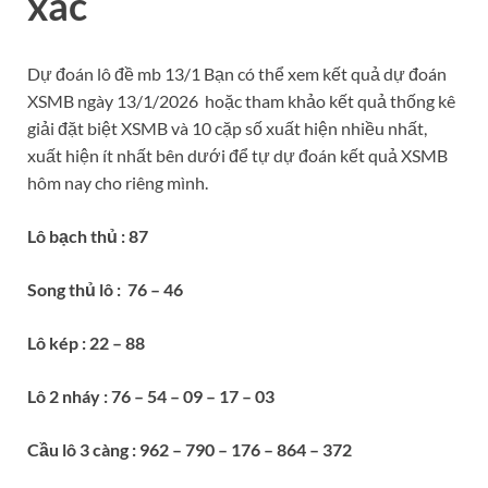
xác
Dự đoán lô đề mb 13/1 Bạn có thể xem kết quả dự đoán
XSMB ngày 13/1/2026 hoặc tham khảo kết quả thống kê
giải đặt biệt XSMB và 10 cặp số xuất hiện nhiều nhất,
xuất hiện ít nhất bên dưới để tự dự đoán kết quả XSMB
hôm nay cho riêng mình.
Lô bạch thủ : 87
Song thủ lô : 76 – 46
Lô kép : 22 – 88
Lô 2 nháy : 76 – 54 – 09 – 17 – 03
Cầu lô 3 càng : 962 – 790 – 176 – 864 – 372