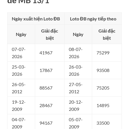
Ngày xuất hiện Loto ĐB
Loto ĐB ngày tiếp theo
Giải đặc
Giải đặc
Ngày
Ngày
biệt
biệt
07-07-
08-07-
419
67
752
99
2026
2026
25-03-
26-03-
178
67
935
08
2026
2026
26-05-
27-05-
885
67
752
05
2012
2012
19-12-
20-12-
284
67
148
95
2009
2009
04-07-
05-07-
941
67
335
00
2009
2009